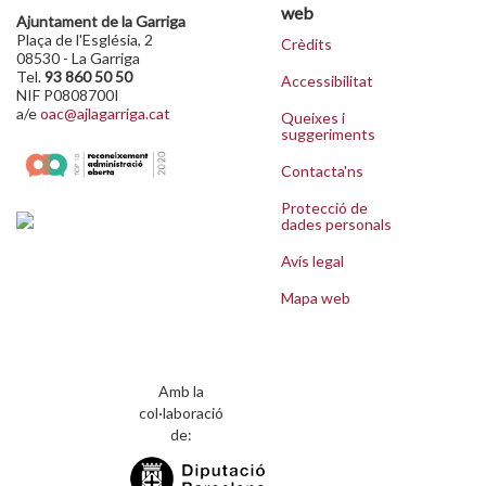
web
Ajuntament de la Garriga
Plaça de l'Església, 2
Crèdits
08530 - La Garriga
Tel.
93 860 50 50
Accessibilitat
NIF P0808700I
a/e
oac@ajlagarriga.cat
Queixes i
suggeriments
Contacta'ns
Protecció de
dades personals
Avís legal
Mapa web
Amb la
col·laboració
de: