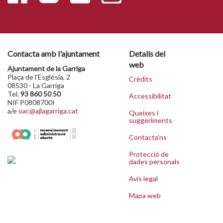
Contacta amb l'ajuntament
Detalls del
web
Ajuntament de la Garriga
Plaça de l'Església, 2
Crèdits
08530 - La Garriga
Tel.
93 860 50 50
Accessibilitat
NIF P0808700I
a/e
oac@ajlagarriga.cat
Queixes i
suggeriments
Contacta'ns
Protecció de
dades personals
Avís legal
Mapa web