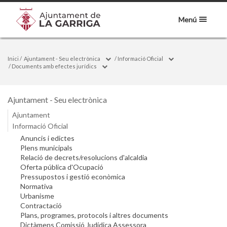
Menú
Inici
/
Ajuntament - Seu electrònica
/
Informació Oficial
/
Documents amb efectes jurídics
Ajuntament - Seu electrònica
Ajuntament
Informació Oficial
Anuncis i edictes
Plens municipals
Relació de decrets/resolucions d'alcaldia
Oferta pública d'Ocupació
Pressupostos i gestió econòmica
Normativa
Urbanisme
Contractació
Plans, programes, protocols i altres documents
Dictàmens Comissió Judídica Assessora