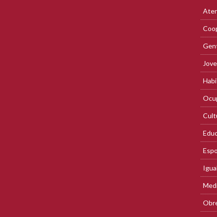
Aten
Coop
Gent
Jove
Habi
Ocup
Cult
Educ
Espo
Igua
Med
Obre