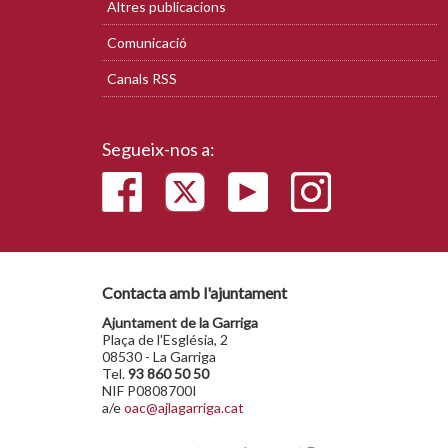
Altres publicacions
Comunicació
Canals RSS
Segueix-nos a:
Contacta amb l'ajuntament
Ajuntament de la Garriga
Plaça de l'Església, 2
08530 - La Garriga
Tel.
93 860 50 50
NIF P0808700I
a/e
oac@ajlagarriga.cat