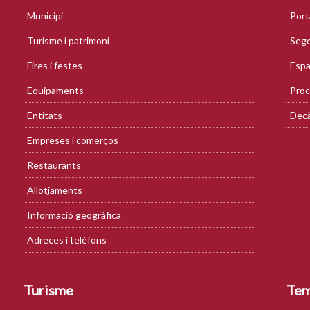
Municipi
Port
Turisme i patrimoni
Sege
Fires i festes
Espa
Equipaments
Proc
Entitats
Decà
Empreses i comerços
Restaurants
Allotjaments
Informació geogràfica
Adreces i telèfons
Turisme
Te