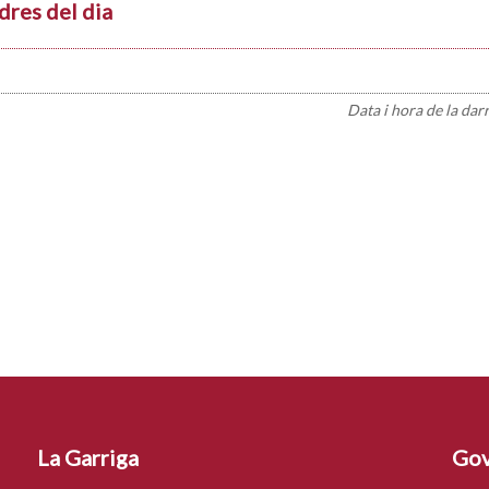
dres del dia
Data i hora de la dar
La Garriga
Gov