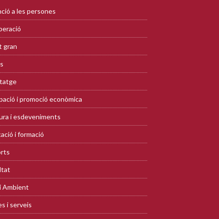
ció a les persones
eració
 gran
s
tatge
ació i promoció econòmica
ura i esdeveniments
ació i formació
rts
ltat
i Ambient
s i serveis