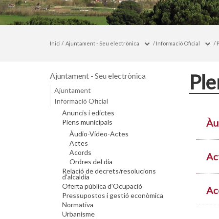
Inici
/
Ajuntament - Seu electrònica
/
Informació Oficial
/
Ple
Ajuntament - Seu electrònica
Ajuntament
Informació Oficial
Anuncis i edictes
Àu
Plens municipals
Àudio-Vídeo-Actes
Actes
Acords
Ac
Ordres del dia
Relació de decrets/resolucions
d'alcaldia
Oferta pública d'Ocupació
Ac
Pressupostos i gestió econòmica
Normativa
Urbanisme