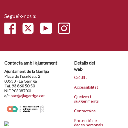
Segueix-nos a:
Contacta amb l'ajuntament
Detalls del
web
Ajuntament de la Garriga
Plaça de l'Església, 2
Crèdits
08530 - La Garriga
Tel.
93 860 50 50
Accessibilitat
NIF P0808700I
a/e
oac@ajlagarriga.cat
Queixes i
suggeriments
Contacta'ns
Protecció de
dades personals