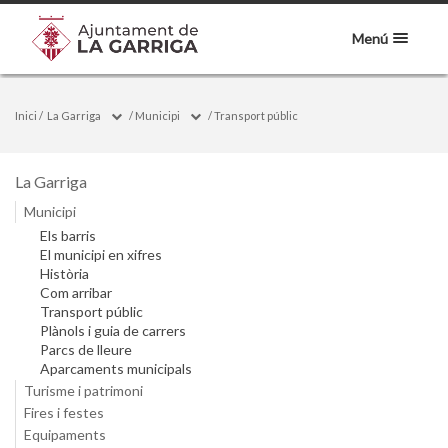
Menú
Inici
/
La Garriga
/
Municipi
/
Transport públic
La Garriga
Municipi
Els barris
El municipi en xifres
Història
Com arribar
Transport públic
Plànols i guia de carrers
Parcs de lleure
Aparcaments municipals
Turisme i patrimoni
Fires i festes
Equipaments