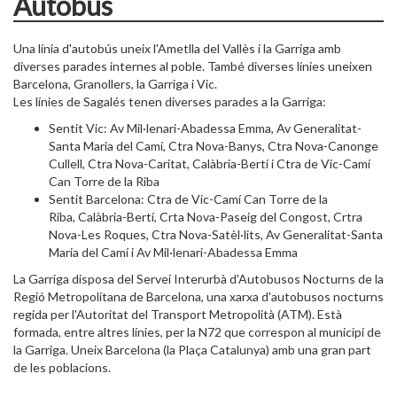
Autobús
Una línia d'autobús uneix l'Ametlla del Vallès i la Garriga amb
diverses parades internes al poble. També diverses línies uneixen
Barcelona, Granollers, la Garriga i Vic.
Les línies de Sagalés tenen diverses parades a la Garriga:
Sentit Vic: Av Mil·lenari-Abadessa Emma, Av Generalitat-
Santa Maria del Camí, Ctra Nova-Banys, Ctra Nova-Canonge
Cullell, Ctra Nova-Caritat, Calàbria-Bertí i Ctra de Vic-Camí
Can Torre de la Riba
Sentit Barcelona: Ctra de Vic-Camí Can Torre de la
Riba, Calàbria-Bertí, Crta Nova-Paseig del Congost, Crtra
Nova-Les Roques, Ctra Nova-Satèl·lits, Av Generalitat-Santa
Maria del Camí i Av Mil·lenari-Abadessa Emma
La Garriga disposa del Servei Interurbà d'Autobusos Nocturns de la
Regió Metropolitana de Barcelona, una xarxa d'autobusos nocturns
regida per l'Autoritat del Transport Metropolità (ATM). Està
formada, entre altres línies, per la N72 que correspon al municipi de
la Garriga. Uneix Barcelona (la Plaça Catalunya) amb una gran part
de les poblacions.