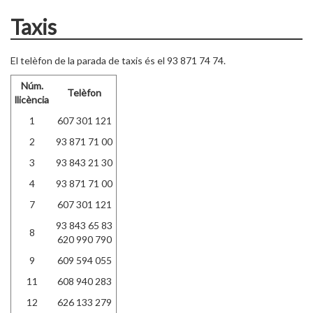
Taxis
El telèfon de la parada de taxis és el 93 871 74 74.
Núm.
Telèfon
llicència
1
607 301 121
2
93 871 71 00
3
93 843 21 30
4
93 871 71 00
7
607 301 121
93 843 65 83
8
620 990 790
9
609 594 055
11
608 940 283
12
626 133 279