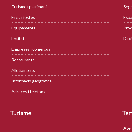
Turisme i patrimoni
Sege
Fires i festes
Espa
Equipaments
Proc
Entitats
Decà
Empreses i comerços
Restaurants
Allotjaments
Informació geogràfica
Adreces i telèfons
Turisme
Te
Aten