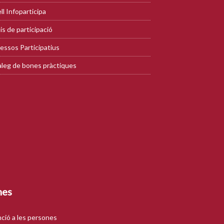
ll Infoparticipa
is de participació
essos Participatius
leg de bones pràctiques
mes
ció a les persones