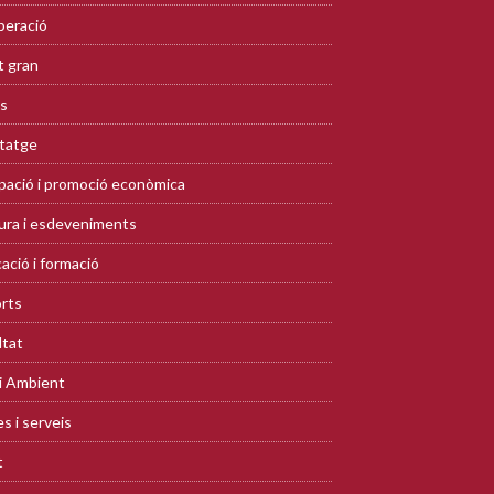
eració
 gran
s
tatge
ació i promoció econòmica
ura i esdeveniments
ació i formació
rts
ltat
i Ambient
s i serveis
t