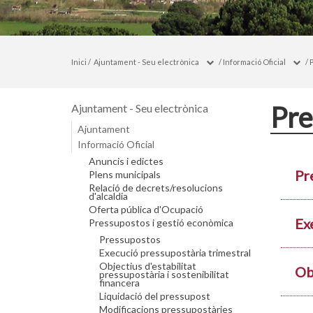
Inici
/
Ajuntament - Seu electrònica
/
Informació Oficial
/
Pre
Ajuntament - Seu electrònica
Ajuntament
Informació Oficial
Anuncis i edictes
Pr
Plens municipals
Relació de decrets/resolucions
d'alcaldia
Oferta pública d'Ocupació
Ex
Pressupostos i gestió econòmica
Pressupostos
Execució pressupostària trimestral
Objectius d'estabilitat
Obj
pressupostària i sostenibilitat
financera
Liquidació del pressupost
Modificacions pressupostàries