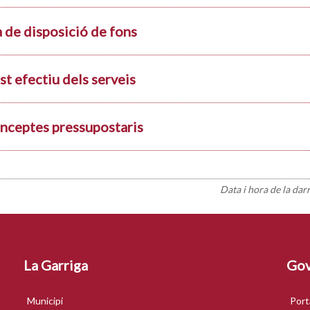
a de disposició de fons
st efectiu dels serveis
nceptes pressupostaris
Data i hora de la dar
La Garriga
Gov
Municipi
Port