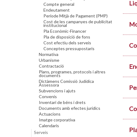
Li
Compte general
Endeutament
Període Mitjà de Pagament (PMP)
Cost de les campanyes de publicitat
Mo
institucional
Pla Econòmic-Financer
Pla de disposició de fons
Cost efectiu dels serveis
Co
Conceptes pressupostaris
Normativa
Urbanisme
En
Contractació
Plans, programes, protocols i altres
documents
Dictàmens Comissió Judídica
Assessora
Pe
Subvencions i ajuts
Convenis
Inventari de béns i drets
Co
Documents amb efectes jurídics
Actuacions
Imatge corporativa
Calendaris
Pl
Serveis