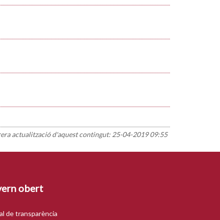
rera actualització d'aquest contingut:
25-04-2019 09:55
ern obert
al de transparència