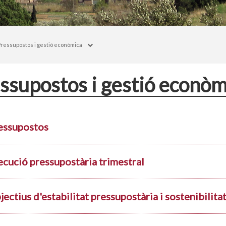
Pressupostos i gestió econòmica
ssupostos i gestió econòm
essupostos
ecució pressupostària trimestral
ectius d'estabilitat pressupostària i sostenibilita