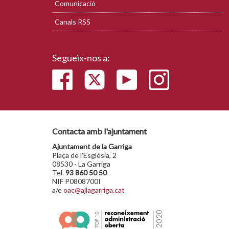
Comunicació
Canals RSS
Segueix-nos a:
Contacta amb l'ajuntament
Ajuntament de la Garriga
Plaça de l'Església, 2
08530 - La Garriga
Tel.
93 860 50 50
NIF P0808700I
a/e
oac@ajlagarriga.cat