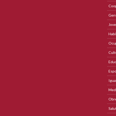
Coop
Gent
Jove
Habi
Ocup
Cult
Educ
Espo
Igua
Med
Obre
Salu