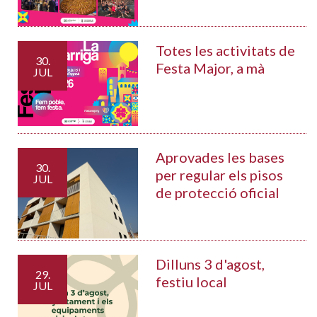
Totes les activitats de
30.
Festa Major, a mà
JUL
Aprovades les bases
30.
per regular els pisos
JUL
de protecció oficial
Dilluns 3 d'agost,
29.
festiu local
JUL