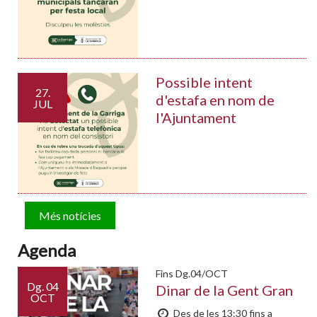
Possible intent
27.
d'estafa en nom de
JUL
l'Ajuntament
Més notícies
Agenda
Fins Dg.04/OCT
Dg.
04
Dinar de la Gent Gran
OCT
Des de les 13:30 fins a