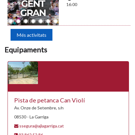
16:00
Més activitats
Equipaments
Pista de petanca Can Violí
Av. Onze de Setembre, s/n
08530 - La Garriga
ssegura@ajlagarriga.cat
93 862 52 86