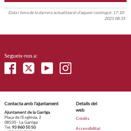
Data i hora de la darrera actualització d'aquest contingut:
17-10-
2025 08:35
Segueix-nos a:
Contacta amb l'ajuntament
Detalls del
web
Ajuntament de la Garriga
Plaça de l'Església, 2
Crèdits
08530 - La Garriga
Tel.
93 860 50 50
Accessibilitat