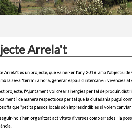
jecte Arrela't
te Arrela't és un projecte, que va néixer l'any 2018, amb l'objectiu de 
mb la seva "terra" i alhora, generar espais d'intercanvi i vivències al
t projecte, l'Ajuntament vol crear sinèrgies per tal de produir, distri
calment i de manera respectuosa per tal que la ciutadania pugui con
losofia que "petits passos locals són imprescindibles si volem canvia
eguir-ho s'han organitzat activitats diverses com xerrades i la possib
ància.