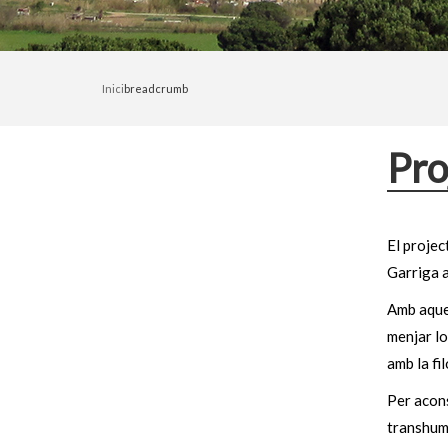
Inici
breadcrumb
Pro
El projec
Garriga a
Amb aques
menjar lo
amb la fi
Per acons
transhum