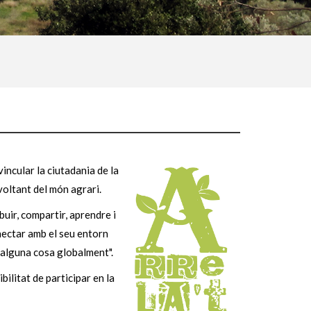
vincular la ciutadania de la
 voltant del món agrari.
buir, compartir, aprendre i
nectar amb el seu entorn
r alguna cosa globalment".
ilitat de participar en la