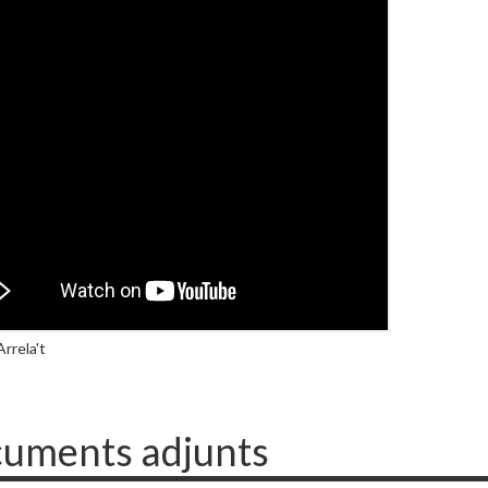
rrela't
uments adjunts