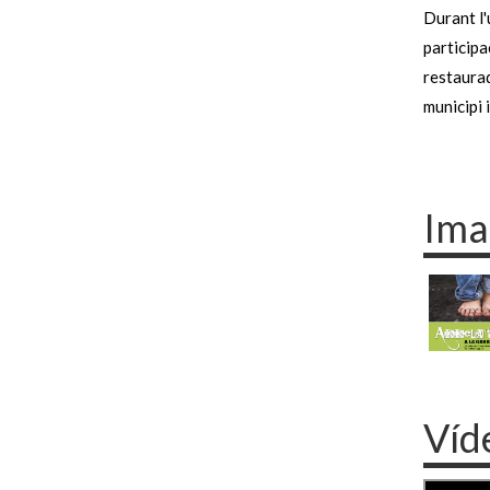
Durant l'
participa
restaurad
municipi 
Ima
Víd