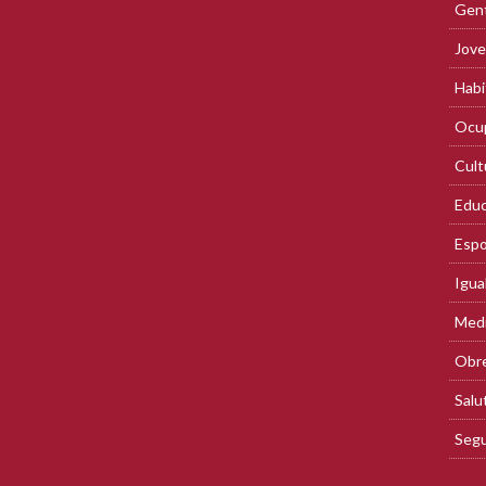
Gent
Jove
Habi
Ocup
Cult
Educ
Espo
Igua
Med
Obre
Salu
Segu