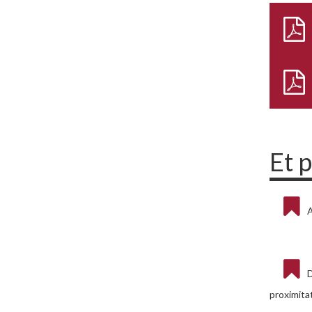
Et 
D
proximita