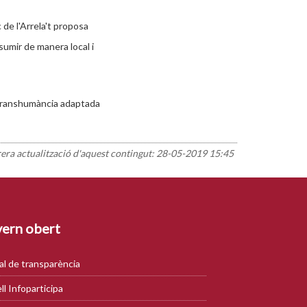
c de l'Arrela't proposa
sumir de manera local i
 Transhumància adaptada
rera actualització d'aquest contingut:
28-05-2019 15:45
ern obert
al de transparència
ll Infoparticipa