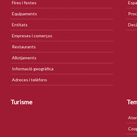
Fires i festes
Espa
Equipaments
Proc
Entitats
Decà
Empreses i comerços
Restaurants
Allotjaments
Informació geogràfica
Adreces i telèfons
Turisme
Te
Aten
Coop