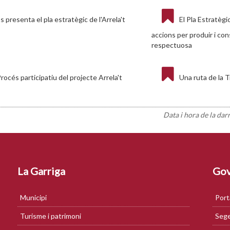
s presenta el pla estratègic de l'Arrela't
El Pla Estratègi
accions per produir i con
respectuosa
rocés participatiu del projecte Arrela't
Una ruta de la
Data i hora de la dar
La Garriga
Gov
Municipi
Port
Turisme i patrimoni
Sege