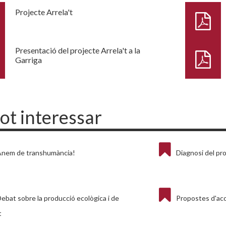
Projecte Arrela't
Presentació del projecte Arrela't a la
Garriga
pot interessar
Anem de transhumància!
Diagnosi del pro
ebat sobre la producció ecològica i de
Propostes d'acci
t