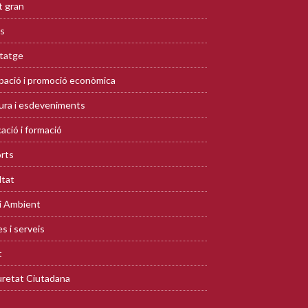
 gran
s
tatge
ació i promoció econòmica
ura i esdeveniments
ació i formació
rts
ltat
i Ambient
s i serveis
t
retat Ciutadana