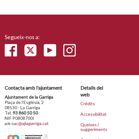
Segueix-nos a:
Contacta amb l'ajuntament
Detalls del
web
Ajuntament de la Garriga
Plaça de l'Església, 2
Crèdits
08530 - La Garriga
Tel.
93 860 50 50
Accessibilitat
NIF P0808700I
a/e
oac@ajlagarriga.cat
Queixes i
suggeriments