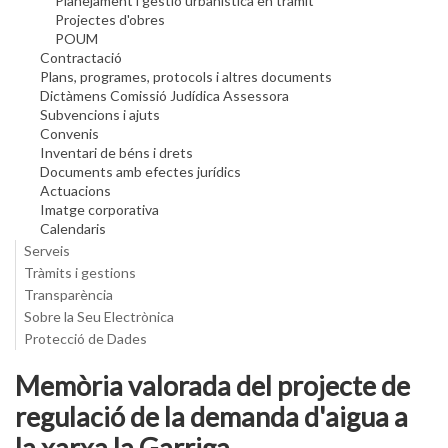
Planejament i gestió urbanística en tràmit
Projectes d'obres
POUM
Contractació
Plans, programes, protocols i altres documents
Dictàmens Comissió Judídica Assessora
Subvencions i ajuts
Convenis
Inventari de béns i drets
Documents amb efectes jurídics
Actuacions
Imatge corporativa
Calendaris
Serveis
Tràmits i gestions
Transparència
Sobre la Seu Electrònica
Protecció de Dades
Memòria valorada del projecte de
regulació de la demanda d'aigua a
la xarxa la Garriga