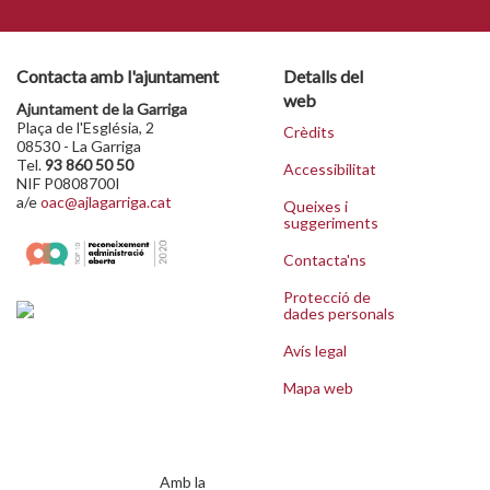
Contacta amb l'ajuntament
Detalls del
web
Ajuntament de la Garriga
Plaça de l'Església, 2
Crèdits
08530 - La Garriga
Tel.
93 860 50 50
Accessibilitat
NIF P0808700I
a/e
oac@ajlagarriga.cat
Queixes i
suggeriments
Contacta'ns
Protecció de
dades personals
Avís legal
Mapa web
Amb la