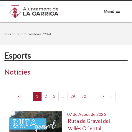
Menú
Inici
/inici
/noticiestema
/2094
Esports
Notícies
<<
1
2
3
...
29
30
>>
>
07 de Agost de 2026
Ruta de Gravel del
Vallès Oriental