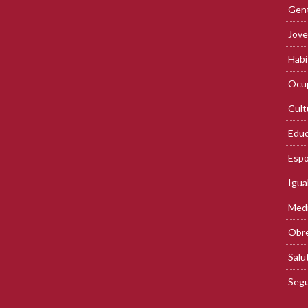
Gent
Jove
Habi
Ocup
Cult
Educ
Espo
Igua
Med
Obre
Salu
Segu