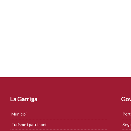
La Garriga
Gov
Municipi
Port
Turisme i patrimoni
Sege