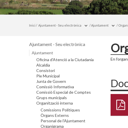
Inici
/
Ajuntament - Seu electrònica
/
Ajuntament
/
Organi
Or
Ajuntament - Seu electrònica
Ajuntament
En l'orga
Oficina d'Atenció a la Ciutadania
Alcaldia
Consistori
Ple Municipal
Doc
Junta de Govern
Comissió Informativa
Comissió Especial de Comptes
Grups municipals
Organització interna
Comissions Polítiques
Òrgans Externs
Personal de l'Ajuntament
Organigrama