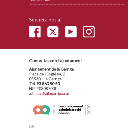
Segueix-nos a:
Contacta amb l'ajuntament
Ajuntament de la Garriga
Plaça de l'Església, 2
08530 - La Garriga
Tel.
93 860 50 50
NIF P0808700I
a/e
oac@ajlagarriga.cat