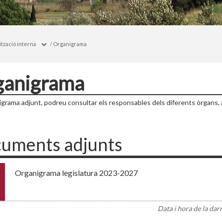
tzació interna
/
Organigrama
ganigrama
nigrama adjunt, podreu consultar els responsables dels diferents òrgans, à
uments adjunts
Organigrama legislatura 2023-2027
Data i hora de la dar