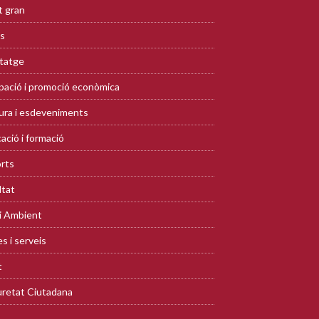
 gran
s
tatge
ació i promoció econòmica
ura i esdeveniments
ació i formació
rts
ltat
i Ambient
s i serveis
t
retat Ciutadana