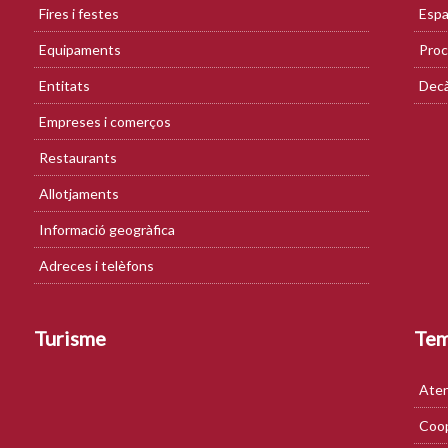
Fires i festes
Espa
Equipaments
Proc
Entitats
Decà
Empreses i comerços
Restaurants
Allotjaments
Informació geogràfica
Adreces i telèfons
Turisme
Te
Aten
Coop