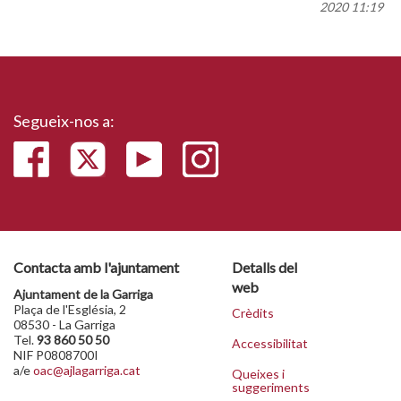
2020 11:19
Segueix-nos a:
Contacta amb l'ajuntament
Detalls del
web
Ajuntament de la Garriga
Plaça de l'Església, 2
Crèdits
08530 - La Garriga
Tel.
93 860 50 50
Accessibilitat
NIF P0808700I
a/e
oac@ajlagarriga.cat
Queixes i
suggeriments