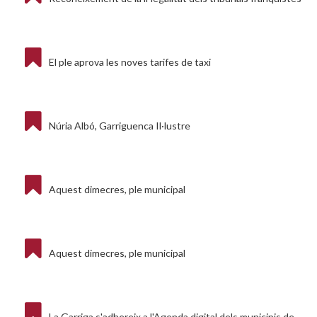
El ple aprova les noves tarifes de taxi
Núria Albó, Garriguenca Il·lustre
Aquest dimecres, ple municipal
Aquest dimecres, ple municipal
La Garriga s'adhereix a l'Agenda digital dels municipis de