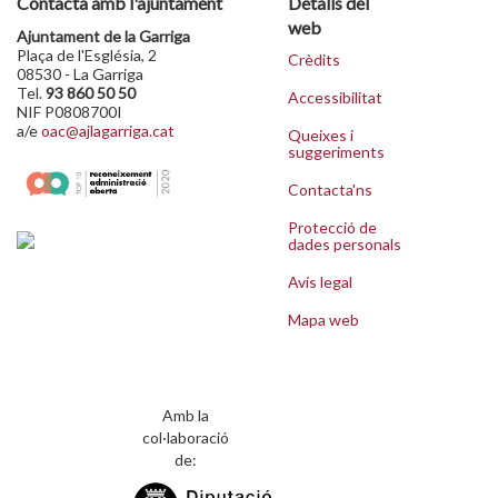
Contacta amb l'ajuntament
Detalls del
web
Ajuntament de la Garriga
Plaça de l'Església, 2
Crèdits
08530 - La Garriga
Tel.
93 860 50 50
Accessibilitat
NIF P0808700I
a/e
oac@ajlagarriga.cat
Queixes i
suggeriments
Contacta'ns
Protecció de
dades personals
Avís legal
Mapa web
Amb la
col·laboració
de: