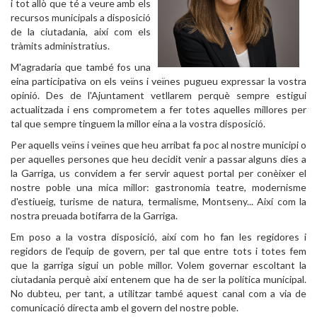
i tot allò que té a veure amb els
recursos municipals a disposició
de la ciutadania, així com els
tràmits administratius.
M'agradaria que també fos una
eina participativa on els veïns i veïnes pugueu expressar la vostra
opinió. Des de l'Ajuntament vetllarem perquè sempre estigui
actualitzada i ens comprometem a fer totes aquelles millores per
tal que sempre tinguem la millor eina a la vostra disposició.
Per aquells veïns i veïnes que heu arribat fa poc al nostre municipi o
per aquelles persones que heu decidit venir a passar alguns dies a
la Garriga, us convidem a fer servir aquest portal per conèixer el
nostre poble una mica millor: gastronomia teatre, modernisme
d'estiueig, turisme de natura, termalisme, Montseny... Així com la
nostra preuada botifarra de la Garriga.
Em poso a la vostra disposició, així com ho fan les regidores i
regidors de l'equip de govern, per tal que entre tots i totes fem
que la garriga sigui un poble millor. Volem governar escoltant la
ciutadania perquè així entenem que ha de ser la política municipal.
No dubteu, per tant, a utilitzar també aquest canal com a via de
comunicació directa amb el govern del nostre poble.