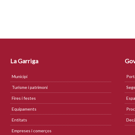
La Garriga
Gov
Municipi
Port
Turisme i patrimoni
Sege
Fires i festes
Espa
Equipaments
Proc
Entitats
Decà
Empreses i comerços