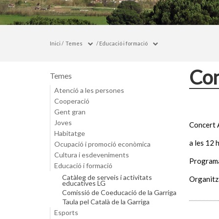
Inici
/
Temes
/
Educació i formació
Co
Temes
Atenció a les persones
Cooperació
Gent gran
Joves
Concert 
Habitatge
a les 12 
Ocupació i promoció econòmica
Cultura i esdeveniments
Programa
Educació i formació
Catàleg de serveis i activitats
Organitz
educatives LG
Comissió de Coeducació de la Garriga
Taula pel Català de la Garriga
Esports