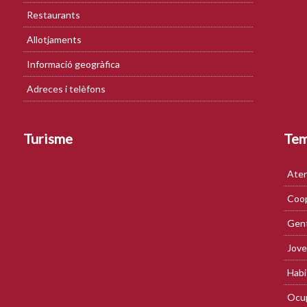
Restaurants
Allotjaments
Informació geogràfica
Adreces i telèfons
Turisme
Te
Aten
Coop
Gent
Jove
Habi
Ocup