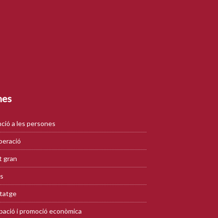
mes
ció a les persones
eració
 gran
s
tatge
ació i promoció econòmica