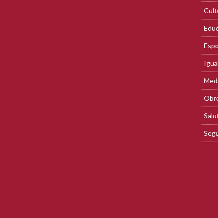
Cult
Educ
Espo
Igua
Med
Obre
Salu
Segu