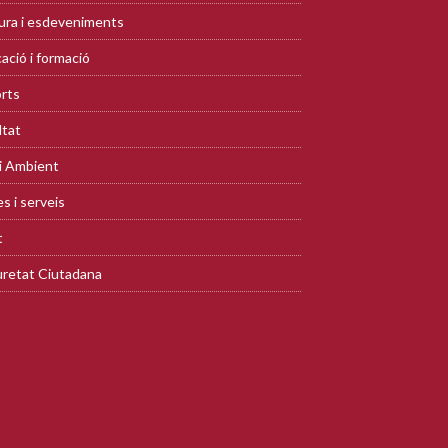
ura i esdeveniments
ació i formació
rts
ltat
i Ambient
s i serveis
t
retat Ciutadana