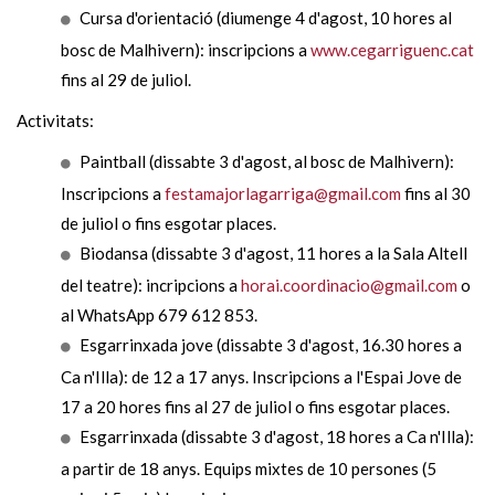
Cursa d'orientació (diumenge 4 d'agost, 10 hores al
bosc de Malhivern): inscripcions a
www.cegarriguenc.cat
fins al 29 de juliol.
Activitats:
Paintball (dissabte 3 d'agost, al bosc de Malhivern):
Inscripcions a
festamajorlagarriga@gmail.com
fins al 30
de juliol o fins esgotar places.
Biodansa (dissabte 3 d'agost, 11 hores a la Sala Altell
del teatre): incripcions a
horai.coordinacio@gmail.com
o
al WhatsApp 679 612 853.
Esgarrinxada jove (dissabte 3 d'agost, 16.30 hores a
Ca n'Illa): de 12 a 17 anys. Inscripcions a l'Espai Jove de
17 a 20 hores fins al 27 de juliol o fins esgotar places.
Esgarrinxada (dissabte 3 d'agost, 18 hores a Ca n'Illa):
a partir de 18 anys. Equips mixtes de 10 persones (5