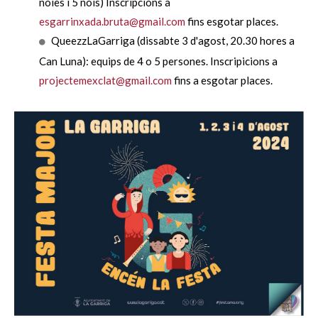
noies i 5 nois) Inscripcions a
esgarrinxada.bruta@gmail.com
fins esgotar places.
QueezzLaGarriga (dissabte 3 d'agost, 20.30 hores a
Can Luna): equips de 4 o 5 persones. Inscripicions a
projectemexclat@gmail.com
fins a esgotar places.