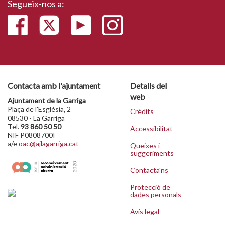
Segueix-nos a:
Contacta amb l'ajuntament
Detalls del
web
Ajuntament de la Garriga
Plaça de l'Església, 2
Crèdits
08530 - La Garriga
Tel.
93 860 50 50
Accessibilitat
NIF P0808700I
a/e
oac@ajlagarriga.cat
Queixes i
suggeriments
Contacta'ns
Protecció de
dades personals
Avís legal