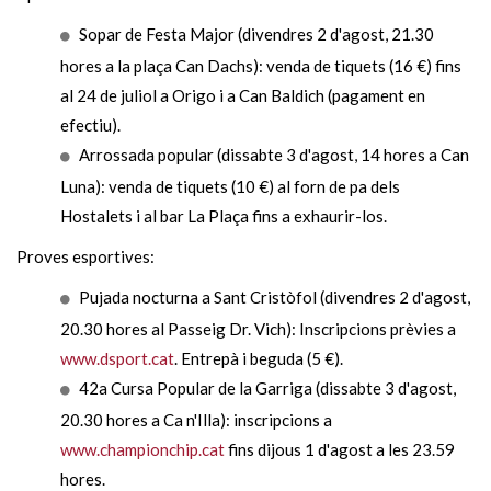
Sopar de Festa Major (divendres 2 d'agost, 21.30
hores a la plaça Can Dachs): venda de tiquets (16 €) fins
al 24 de juliol a Origo i a Can Baldich (pagament en
efectiu).
Arrossada popular (dissabte 3 d'agost, 14 hores a Can
Luna): venda de tiquets (10 €) al forn de pa dels
Hostalets i al bar La Plaça fins a exhaurir-los.
Proves esportives:
Pujada nocturna a Sant Cristòfol (divendres 2 d'agost,
20.30 hores al Passeig Dr. Vich): Inscripcions prèvies a
www.dsport.cat
. Entrepà i beguda (5 €).
42a Cursa Popular de la Garriga (dissabte 3 d'agost,
20.30 hores a Ca n'Illa): inscripcions a
www.championchip.cat
fins dijous 1 d'agost a les 23.59
hores.