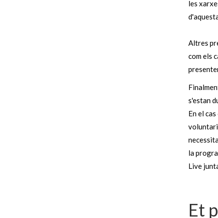
les xarxe
d'aquesta
Altres pr
com els c
presente
Finalment
s'estan d
En el cas
voluntari
necessita
la progra
Live junt
Et 