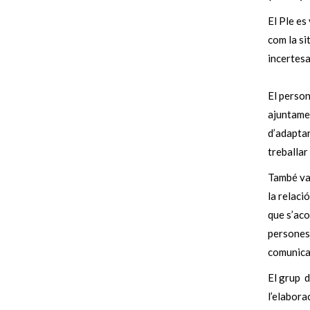
El Ple es
com la si
incertesa
El person
ajuntamen
d’adaptar
treballar
També van
la relaci
que s’aco
persones
comunica
El grup d
l’elabora