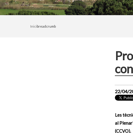
Inici
breadcrumb
Pro
con
22/04/2
Les tècni
al Plenar
(CCVO).