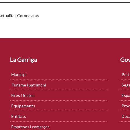
ctualitat Coronavirus
La Garriga
Gov
Municipi
Port
Turisme i patrimoni
Sege
Fires i festes
Espa
Equipaments
Proc
Entitats
Decà
Empreses i comerços