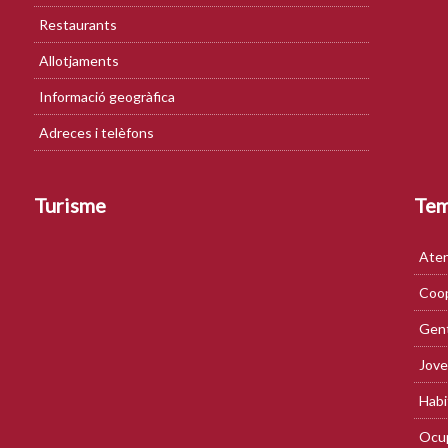
Restaurants
Allotjaments
Informació geogràfica
Adreces i telèfons
Turisme
Te
Aten
Coop
Gent
Jove
Habi
Ocup