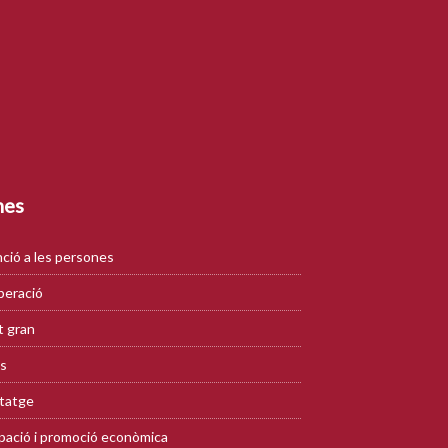
mes
ció a les persones
eració
 gran
s
tatge
ació i promoció econòmica