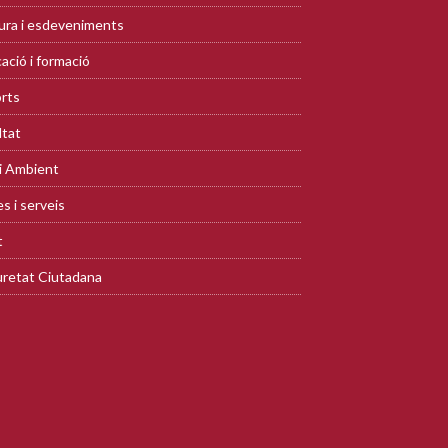
ura i esdeveniments
ació i formació
rts
ltat
i Ambient
s i serveis
t
retat Ciutadana