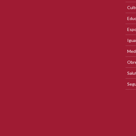
Cult
Educ
Espo
Igua
Med
Obre
Salu
Segu