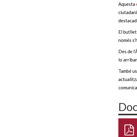
Aquesta
ciutadani
destacade
El butlle
només s’h
Des de l’
lo arriba
També us
actualitz
comunica
Doc