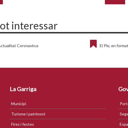
pot interessar
ctualitat Coronavirus
El Ple, en forma
La Garriga
Gov
Municipi
Port
Turisme i patrimoni
Sege
Fires i festes
Espa