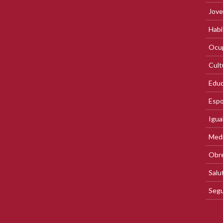
Jove
Habi
Ocup
Cult
Educ
Espo
Igua
Med
Obre
Salu
Segu