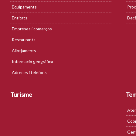
Equipaments
Proc
Entitats
Decà
Empreses i comerços
Restaurants
Allotjaments
Informació geogràfica
Adreces i telèfons
Turisme
Te
Aten
Coop
Gent