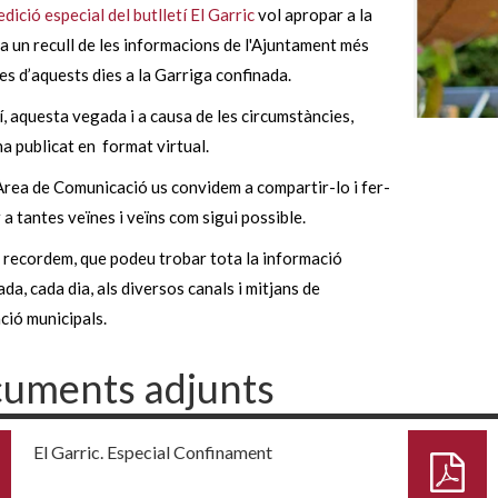
edició especial del butlletí El Garric
vol apropar a la
a un recull de les informacions de l'Ajuntament més
s d’aquests dies a la Garriga confinada.
tí, aquesta vegada i a causa de les circumstàncies,
a publicat en format virtual.
Àrea de Comunicació us convidem a compartir-lo i fer-
r a tantes veïnes i veïns com sigui possible.
 recordem, que podeu trobar tota la informació
ada, cada dia, als diversos canals i mitjans de
ció municipals.
uments adjunts
El Garric. Especial Confinament