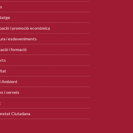
s
tatge
ació i promoció econòmica
ura i esdeveniments
ació i formació
rts
ltat
i Ambient
s i serveis
t
retat Ciutadana