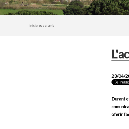
Inici
breadcrumb
L'a
23/04/2
Durant el
comunica
oferir l’