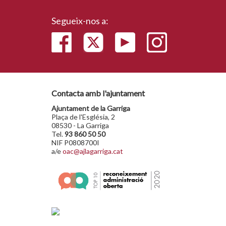
Segueix-nos a:
Contacta amb l'ajuntament
Ajuntament de la Garriga
Plaça de l'Església, 2
08530 - La Garriga
Tel.
93 860 50 50
NIF P0808700I
a/e
oac@ajlagarriga.cat