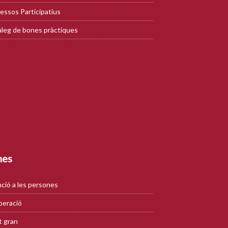
essos Participatius
leg de bones pràctiques
mes
ció a les persones
eració
 gran