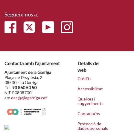
Segueix-nos a:
Contacta amb l'ajuntament
Detalls del
web
Ajuntament de la Garriga
Plaça de l'Església, 2
Crèdits
08530 - La Garriga
Tel.
93 860 50 50
Accessibilitat
NIF P0808700I
a/e
oac@ajlagarriga.cat
Queixes i
suggeriments
Contacta'ns
Protecció de
dades personals