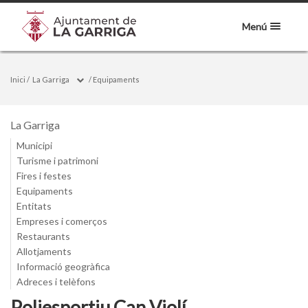
Menú
Inici
/
La Garriga
/
Equipaments
La Garriga
Municipi
Turisme i patrimoni
Fires i festes
Equipaments
Entitats
Empreses i comerços
Restaurants
Allotjaments
Informació geogràfica
Adreces i telèfons
Poliesportiu Can Violí