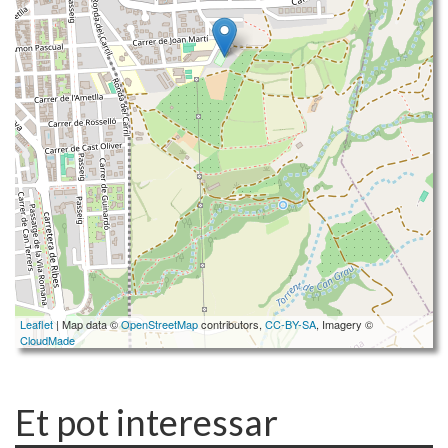
Leaflet
| Map data ©
OpenStreetMap
contributors,
CC-BY-SA
, Imagery ©
CloudMade
Et pot interessar