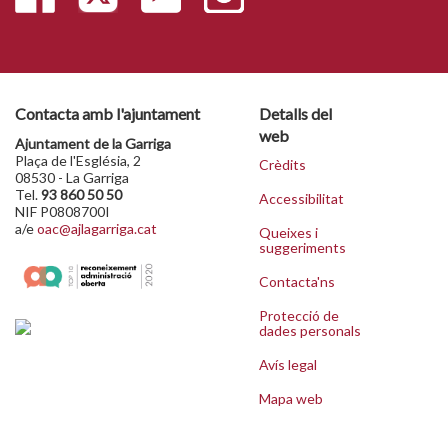
Contacta amb l'ajuntament
Detalls del
web
Ajuntament de la Garriga
Plaça de l'Església, 2
Crèdits
08530 - La Garriga
Tel.
93 860 50 50
Accessibilitat
NIF P0808700I
a/e
oac@ajlagarriga.cat
Queixes i
suggeriments
Contacta'ns
Protecció de
dades personals
Avís legal
Mapa web