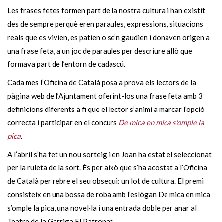
Les frases fetes formen part de la nostra cultura i han existit
des de sempre perquè eren paraules, expressions, situacions
reals que es vivien, es patien o se’n gaudien i donaven origen a
una frase feta, a un joc de paraules per descriure allò que
formava part de l’entorn de cadascú.
Cada mes l’Oficina de Català posa a prova els lectors de la
pàgina web de l’Ajuntament oferint-los una frase feta amb 3
definicions diferents a fi que el lector s’animi a marcar l’opció
correcta i participar en el concurs
De mica en mica s'omple la
pica
.
A l’abril s’ha fet un nou sorteig i en Joan ha estat el seleccionat
per la ruleta de la sort. És per això que s’ha acostat a l’Oficina
de Català per rebre el seu obsequi: un lot de cultura. El premi
consisteix en una bossa de roba amb l’eslògan De mica en mica
s’omple la pica, una novel·la i una entrada doble per anar al
Teatre de la Garriga El Patronat.