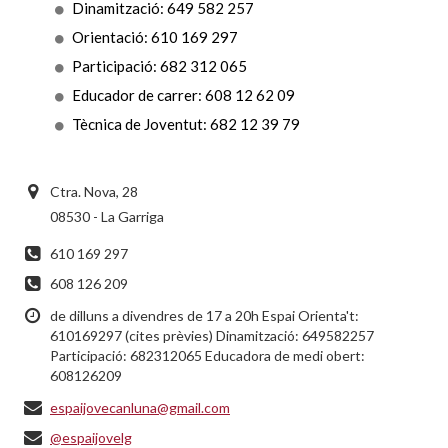
Dinamització: 649 582 257
Orientació: 610 169 297
Participació: 682 312 065
Educador de carrer: 608 12 62 09
Tècnica de Joventut: 682 12 39 79
Ctra. Nova, 28
08530 - La Garriga
610 169 297
608 126 209
de dilluns a divendres de 17 a 20h Espai Orienta't:
610169297 (cites prèvies) Dinamització: 649582257
Participació: 682312065 Educadora de medi obert:
608126209
espaijovecanluna@gmail.com
@espaijovelg