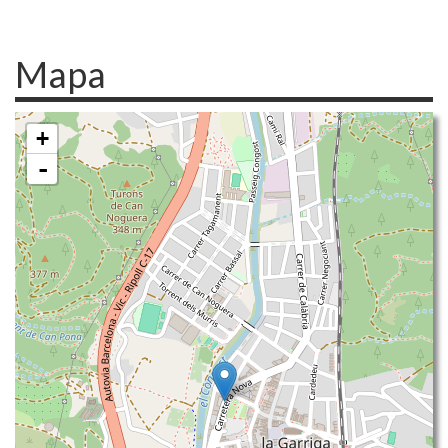
Mapa
+
-