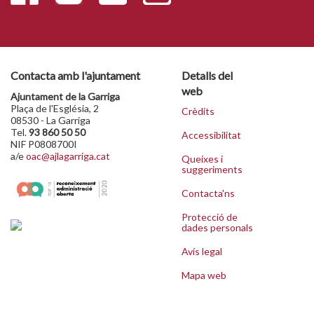
Contacta amb l'ajuntament
Detalls del
web
Ajuntament de la Garriga
Plaça de l'Església, 2
Crèdits
08530 - La Garriga
Tel.
93 860 50 50
Accessibilitat
NIF P0808700I
a/e
oac@ajlagarriga.cat
Queixes i
suggeriments
Contacta'ns
Protecció de
dades personals
Avís legal
Mapa web