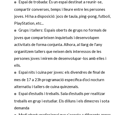
Espai de trobada: És un espai destinat a reunir-se,
compartir converses, temps i lleure entre les persones
joves. Hi ha a disposició: jocs de taula, ping-pong, futbolí,
PlayStation, etc...
Grups i tallers: Espais oberts de grups no formals de
joves que comparteixen inquietuds i desenvolupen
activitats de forma conjunta. Alhora, al llarg de l'any
organitzem tallers que neixen dels interessos de les
persones joves i mirem de desenvolupar-los amb elles i
ells.
Espai nits i cuina per joves: els divendres de final de
mes de 17 a 23h programació específica d’oci nocturn
alternatiu i tallers de cuina quinzenals.
Espai d’estudis i treballs. Sala d’estudis per realitzar
treballs en grup i estudiar. Els dilluns i els dimecres i sota
demanda
Medi obert: profesional que s’acosta a diferents zones