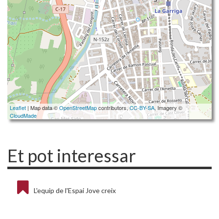
Leaflet
| Map data ©
OpenStreetMap
contributors,
CC-BY-SA
, Imagery ©
CloudMade
Et pot interessar
L'equip de l'Espai Jove creix