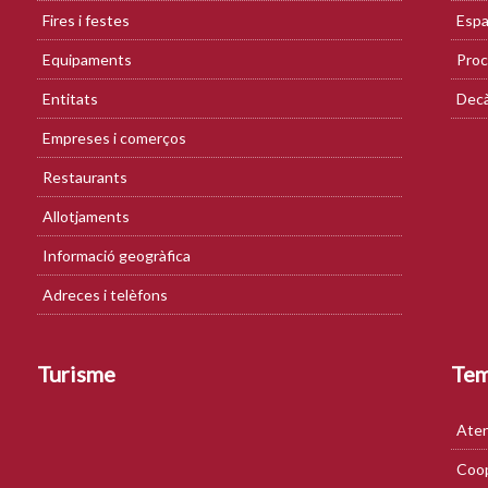
Fires i festes
Espa
Equipaments
Proc
Entitats
Decà
Empreses i comerços
Restaurants
Allotjaments
Informació geogràfica
Adreces i telèfons
Turisme
Te
Aten
Coop