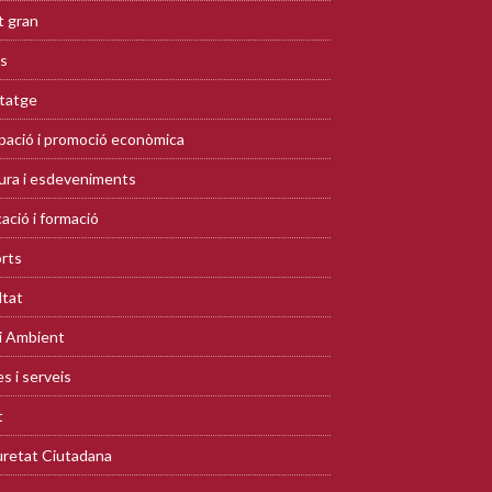
 gran
s
tatge
ació i promoció econòmica
ura i esdeveniments
ació i formació
rts
ltat
i Ambient
s i serveis
t
retat Ciutadana