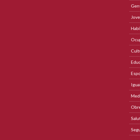
Gent
Jove
Habi
Ocup
Cult
Educ
Espo
Igua
Med
Obre
Salu
Segu