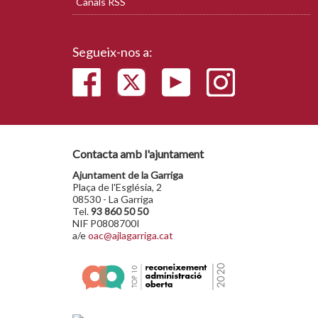
Canals RSS
Segueix-nos a:
Contacta amb l'ajuntament
Ajuntament de la Garriga
Plaça de l'Església, 2
08530 - La Garriga
Tel.
93 860 50 50
NIF P0808700I
a/e
oac@ajlagarriga.cat