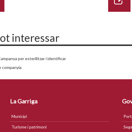
pot interessar
ampanya per esterilitzar i identificar
e companyia
La Garriga
Gov
Municipi
Port
Turisme i patrimoni
Sege