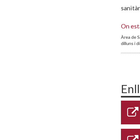
sanitàr
On est
Àrea de Sa
dilluns i 
Enl