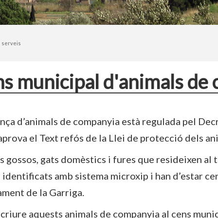
 serveis
s municipal d'animals de
ença d’animals de companyia està regulada pel Decre
aprova el Text refós de la Llei de protecció dels an
ls gossos, gats domèstics i fures que resideixen al
 identificats amb sistema microxip i han d’estar ce
tament de la Garriga.
criure aquests animals de companyia al cens municip