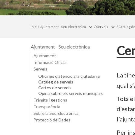
Inici
/
Ajuntament - Seu electrònica
/
Serveis
/
Catàleg de
Cen
Ajuntament - Seu electrònica
Ajuntament
Informació Oficial
Serveis
La tin
Oficines d'atenció a la ciutadania
Catàleg de serveis
qual s’
Cartes de serveis
Opina sobre els serveis municipals
Tots e
Tràmits i gestions
Transparència
d’estar
Sobre la Seu Electrònica
l’ajun
Protecció de Dades
Per ins