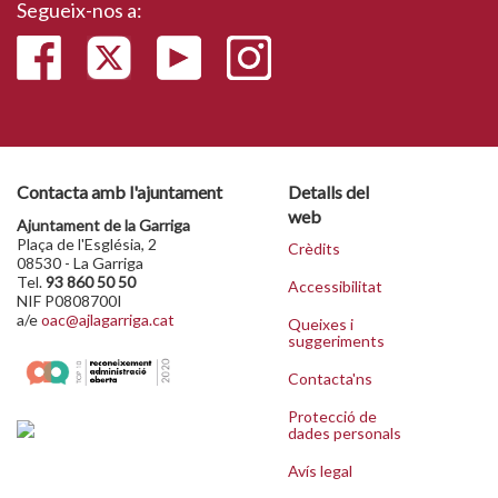
Segueix-nos a:
Contacta amb l'ajuntament
Detalls del
web
Ajuntament de la Garriga
Plaça de l'Església, 2
Crèdits
08530 - La Garriga
Tel.
93 860 50 50
Accessibilitat
NIF P0808700I
a/e
oac@ajlagarriga.cat
Queixes i
suggeriments
Contacta'ns
Protecció de
dades personals
Avís legal