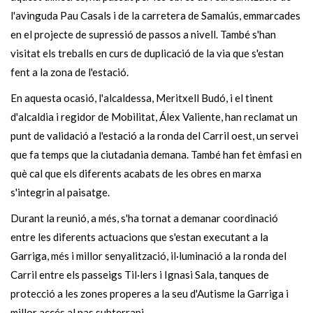
l'avinguda Pau Casals i de la carretera de Samalús, emmarcades
en el projecte de supressió de passos a nivell. També s'han
visitat els treballs en curs de duplicació de la via que s'estan
fent a la zona de l'estació.
En aquesta ocasió, l'alcaldessa, Meritxell Budó, i el tinent
d'alcaldia i regidor de Mobilitat, Álex Valiente, han reclamat un
punt de validació a l'estació a la ronda del Carril oest, un servei
que fa temps que la ciutadania demana. També han fet èmfasi en
què cal que els diferents acabats de les obres en marxa
s'integrin al paisatge.
Durant la reunió, a més, s'ha tornat a demanar coordinació
entre les diferents actuacions que s'estan executant a la
Garriga, més i millor senyalització, il·luminació a la ronda del
Carril entre els passeigs Til·lers i Ignasi Sala, tanques de
protecció a les zones properes a la seu d'Autisme la Garriga i
millor accés al pas subterrani.