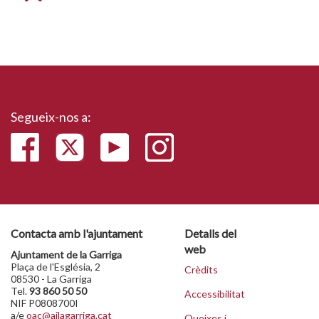
Segueix-nos a:
Contacta amb l'ajuntament
Detalls del
web
Ajuntament de la Garriga
Plaça de l'Església, 2
Crèdits
08530 - La Garriga
Tel.
93 860 50 50
Accessibilitat
NIF P0808700I
a/e
oac@ajlagarriga.cat
Queixes i