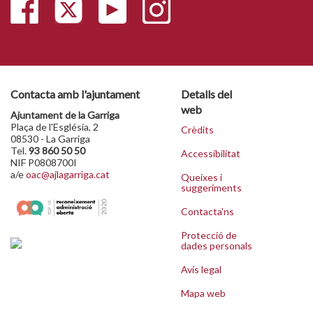
Contacta amb l'ajuntament
Detalls del
web
Ajuntament de la Garriga
Plaça de l'Església, 2
Crèdits
08530 - La Garriga
Tel.
93 860 50 50
Accessibilitat
NIF P0808700I
a/e
oac@ajlagarriga.cat
Queixes i
suggeriments
Contacta'ns
Protecció de
dades personals
Avís legal
Mapa web