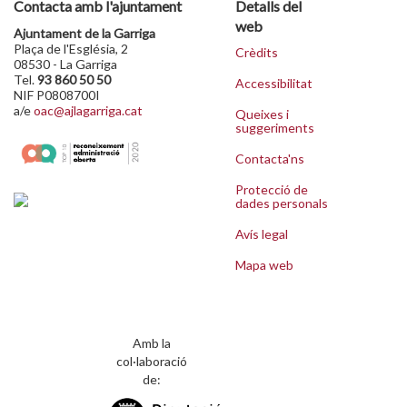
Contacta amb l'ajuntament
Detalls del
web
Ajuntament de la Garriga
Plaça de l'Església, 2
Crèdits
08530 - La Garriga
Tel.
93 860 50 50
Accessibilitat
NIF P0808700I
a/e
oac@ajlagarriga.cat
Queixes i
suggeriments
Contacta'ns
Protecció de
dades personals
Avís legal
Mapa web
Amb la
col·laboració
de: