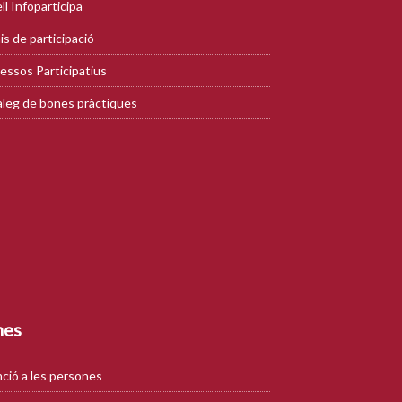
ll Infoparticipa
is de participació
essos Participatius
leg de bones pràctiques
mes
ció a les persones