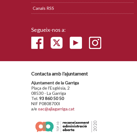
Canals RSS
Segueix-nos a:
Contacta amb l'ajuntament
Ajuntament de la Garriga
Plaça de l'Església, 2
08530 - La Garriga
Tel.
93 860 50 50
NIF P0808700I
a/e
oac@ajlagarriga.cat