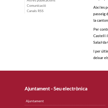
Altres publicacions
Comunicació
Així les 
Canals RSS
passeig de
la canton
Per contr
Castell i
Sala/rda 
I per últ
deixar el
Ajuntament - Seu electrònica
Ajuntament