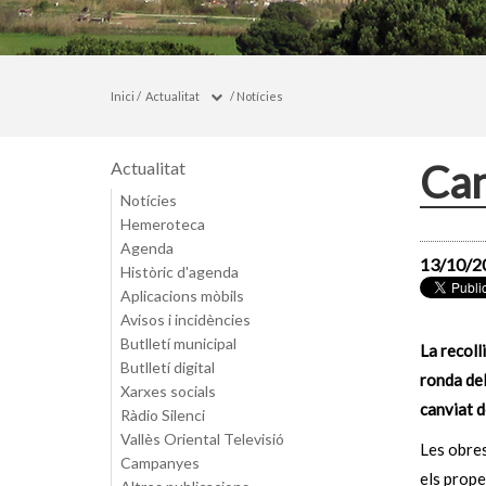
Inici
/
Actualitat
/
Notícies
Can
Actualitat
Notícies
Hemeroteca
Agenda
13/10/2
Històric d'agenda
Aplicacions mòbils
Avisos i incidències
Butlletí municipal
La recoll
Butlletí digital
ronda del
Xarxes socials
canviat d
Ràdio Silenci
Vallès Oriental Televisió
Les obres
Campanyes
els prope