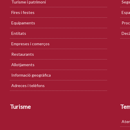
Turisme i patrimoni
Sege
Fires i festes
Espa
Equipaments
Proc
Entitats
Decà
Empreses i comerços
Restaurants
Allotjaments
Informació geogràfica
Adreces i telèfons
Turisme
Te
Aten