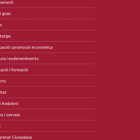
eració
 gran
s
tatge
ació i promoció econòmica
ura i esdeveniments
ació i formació
rts
ltat
i Ambient
s i serveis
t
retat Ciutadana