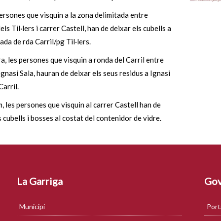
persones que visquin a la zona delimitada entre
ls Til·lers i carrer Castell, han de deixar els cubells a
ada de rda Carril/pg Til·lers.
a, les persones que visquin a ronda del Carril entre
 Ignasi Sala, hauran de deixar els seus residus a Ignasi
Carril.
im, les persones que visquin al carrer Castell han de
s cubells i bosses al costat del contenidor de vidre.
La Garriga
Gov
Municipi
Port