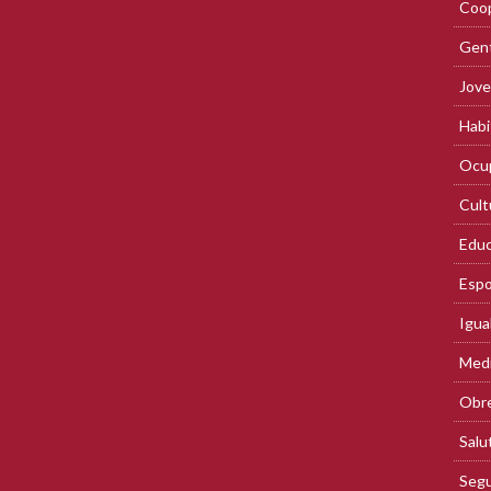
Coop
Gent
Jove
Habi
Ocup
Cult
Educ
Espo
Igua
Med
Obre
Salu
Segu