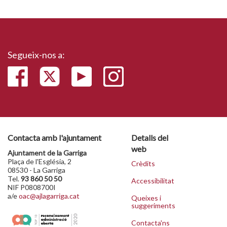
Segueix-nos a:
Contacta amb l'ajuntament
Detalls del
web
Ajuntament de la Garriga
Plaça de l'Església, 2
Crèdits
08530 - La Garriga
Tel.
93 860 50 50
Accessibilitat
NIF P0808700I
a/e
oac@ajlagarriga.cat
Queixes i
suggeriments
Contacta'ns