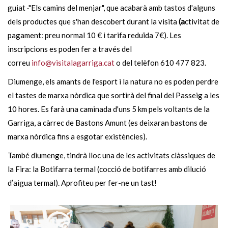
guiat ·"Els camins del menjar", que acabarà amb tastos d'alguns
dels productes que s'han descobert durant la visita
(a
ctivitat de
pagament: preu normal 10 € i tarifa reduïda 7€). Les
inscripcions es poden fer a través del
correu
info@visitalagarriga.cat
o del telèfon 610 477 823.
Diumenge, els amants de l'esport i la natura no es poden perdre
el tastes de marxa nòrdica que sortirà del final del Passeig a les
10 hores. Es farà una caminada d'uns 5 km pels voltants de la
Garriga, a càrrec de Bastons Amunt (es deixaran bastons de
marxa nòrdica fins a esgotar existències).
També diumenge, tindrà lloc una de les activitats clàssiques de
la Fira: la Botifarra termal (cocció de botifarres amb dilució
d’aigua termal). Aprofiteu per fer-ne un tast!