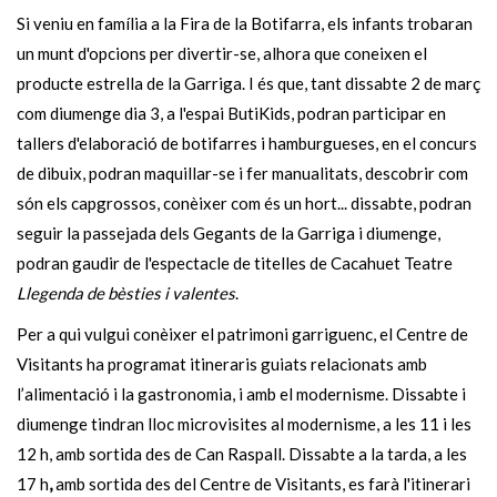
Si veniu en família a la Fira de la Botifarra, els infants trobaran
un munt d'opcions per divertir-se, alhora que coneixen el
producte estrella de la Garriga. I és que, tant dissabte 2 de març
com diumenge dia 3, a l'espai ButiKids, podran participar en
tallers d'elaboració de botifarres i hamburgueses, en el concurs
de dibuix, podran maquillar-se i fer manualitats, descobrir com
són els capgrossos, conèixer com és un hort... dissabte, podran
seguir la passejada dels Gegants de la Garriga i diumenge,
podran gaudir de l'espectacle de titelles de Cacahuet Teatre
Llegenda de bèsties i valentes
.
Per a qui vulgui conèixer el patrimoni garriguenc, el Centre de
Visitants ha programat itineraris guiats relacionats amb
l’alimentació i la gastronomia, i amb el modernisme. Dissabte i
diumenge tindran lloc microvisites al modernisme, a les 11 i les
12 h, amb sortida des de Can Raspall. Dissabte a la tarda, a les
17 h
,
amb sortida des del Centre de Visitants, es farà l'itinerari