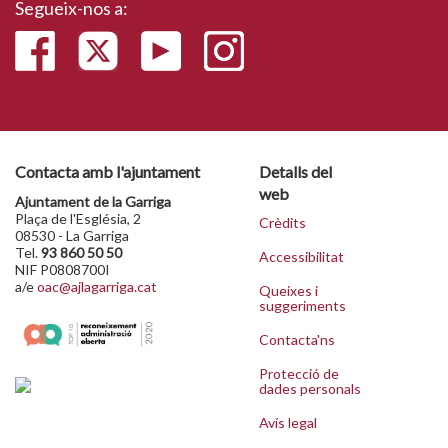
Segueix-nos a:
Contacta amb l'ajuntament
Detalls del
web
Ajuntament de la Garriga
Plaça de l'Església, 2
Crèdits
08530 - La Garriga
Tel.
93 860 50 50
Accessibilitat
NIF P0808700I
a/e
oac@ajlagarriga.cat
Queixes i
suggeriments
Contacta'ns
Protecció de
dades personals
Avís legal