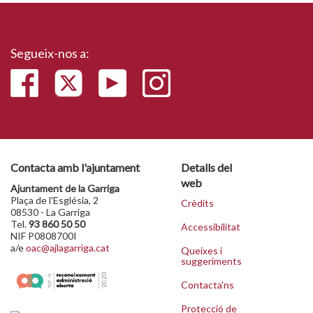
Segueix-nos a:
Contacta amb l'ajuntament
Detalls del
web
Ajuntament de la Garriga
Plaça de l'Església, 2
Crèdits
08530 - La Garriga
Tel.
93 860 50 50
Accessibilitat
NIF P0808700I
a/e
oac@ajlagarriga.cat
Queixes i
suggeriments
Contacta'ns
Protecció de