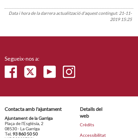
Data i hora de la darrera actualització d'aquest contingut:
21-11-
2019 15:25
Segueix-nos a:
Contacta amb l'ajuntament
Detalls del
web
Ajuntament de la Garriga
Plaça de l'Església, 2
Crèdits
08530 - La Garriga
Tel.
93 860 50 50
Accessibilitat