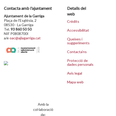
Contacta amb l'ajuntament
Detalls del
web
Ajuntament de la Garriga
Plaça de l'Església, 2
Crèdits
08530 - La Garriga
Tel.
93 860 50 50
Accessibilitat
NIF P0808700I
a/e
oac@ajlagarriga.cat
Queixes i
suggeriments
Contacta'ns
Protecció de
dades personals
Avís legal
Mapa web
Amb la
col·laboració
de: