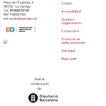
Plaça de l'Església, 2
Crèdits
08530 - La Garriga
Tel.
93 860 50 50
Accessibilitat
NIF P0808700I
a/e
oac@ajlagarriga.cat
Queixes i
suggeriments
Contacta'ns
Protecció de
dades personals
Avís legal
Mapa web
Amb la
col·laboració
de: