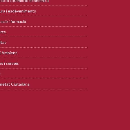
ació i promoció econòmica
ura i esdeveniments
ació i formació
rts
ltat
i Ambient
s i serveis
t
retat Ciutadana