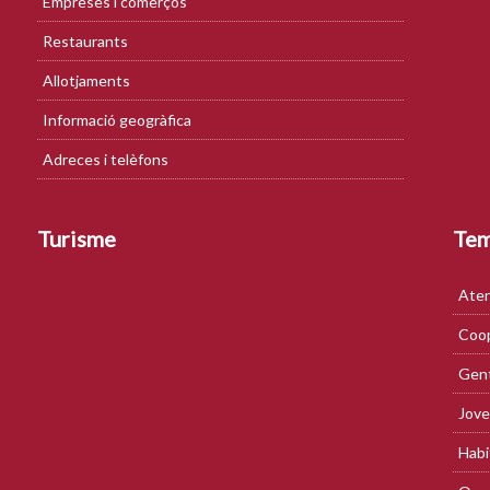
Empreses i comerços
Restaurants
Allotjaments
Informació geogràfica
Adreces i telèfons
Turisme
Te
Aten
Coop
Gent
Jove
Habi