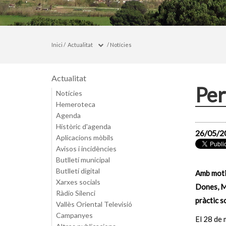
Inici
/
Actualitat
/
Notícies
Actualitat
Per
Notícies
Hemeroteca
Agenda
Històric d'agenda
26/05/2
Aplicacions mòbils
Avisos i incidències
Butlletí municipal
Butlletí digital
Amb motiu
Xarxes socials
Dones, Mi
Ràdio Silenci
pràctic s
Vallès Oriental Televisió
Campanyes
El 28 de 