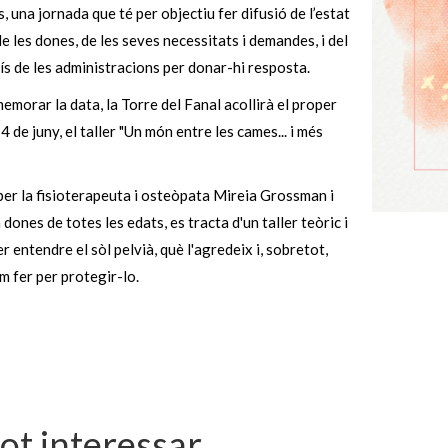
, una jornada que té per objectiu fer difusió de l’estat
de les dones, de les seves necessitats i demandes, i del
 de les administracions per donar-hi resposta.
morar la data, la Torre del Fanal acollirà el proper
4 de juny, el taller "Un món entre les cames... i més
per la fisioterapeuta i osteòpata Mireia Grossman i
 dones de totes les edats, es tracta d'un taller teòric i
er entendre el sòl pelvià, què l'agredeix i, sobretot,
 fer per protegir-lo.
pot interessar