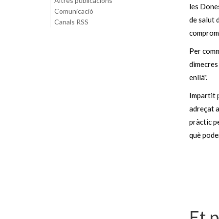
Altres publicacions
les Dones
Comunicació
de salut 
Canals RSS
compromís
Per comme
dimecres 
enllà".
Impartit 
adreçat a
pràctic p
què podem
Et 