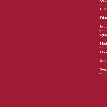
Ocup
Cult
Educ
Espo
Igua
Med
Obre
Salu
Segu