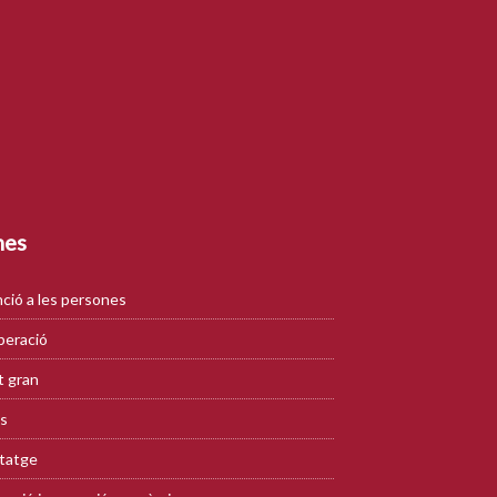
mes
ció a les persones
eració
 gran
s
tatge