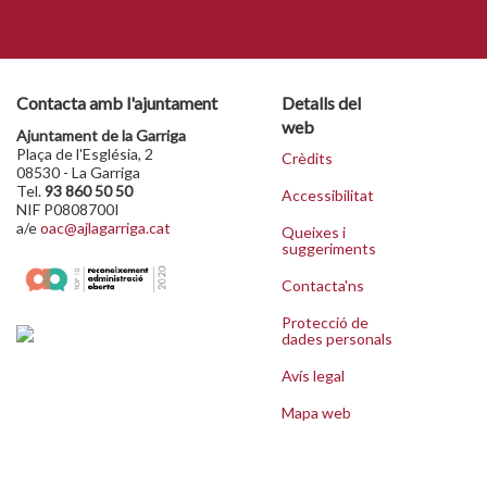
Contacta amb l'ajuntament
Detalls del
web
Ajuntament de la Garriga
Plaça de l'Església, 2
Crèdits
08530 - La Garriga
Tel.
93 860 50 50
Accessibilitat
NIF P0808700I
a/e
oac@ajlagarriga.cat
Queixes i
suggeriments
Contacta'ns
Protecció de
dades personals
Avís legal
Mapa web