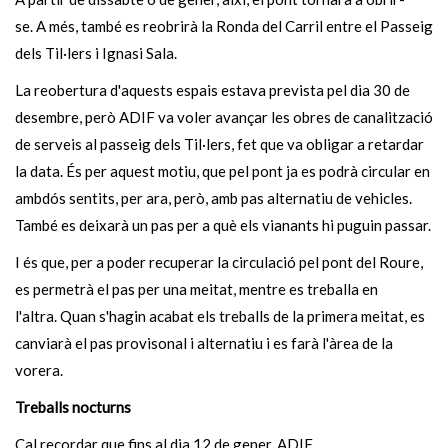
se. A més, també es reobrirà la Ronda del Carril entre el Passeig
dels Til·lers i Ignasi Sala.
La reobertura d'aquests espais estava prevista pel dia 30 de
desembre, però ADIF va voler avançar les obres de canalització
de serveis al passeig dels Til·lers, fet que va obligar a retardar
la data. És per aquest motiu, que pel pont ja es podrà circular en
ambdós sentits, per ara, però, amb pas alternatiu de vehicles.
També es deixarà un pas per a què els vianants hi puguin passar.
I és que, per a poder recuperar la circulació pel pont del Roure,
es permetrà el pas per una meitat, mentre es treballa en
l'altra. Quan s'hagin acabat els treballs de la primera meitat, es
canviarà el pas provisonal i alternatiu i es farà l'àrea de la
vorera.
Treballs nocturns
Cal recordar que fins al dia 12 de gener, ADIF