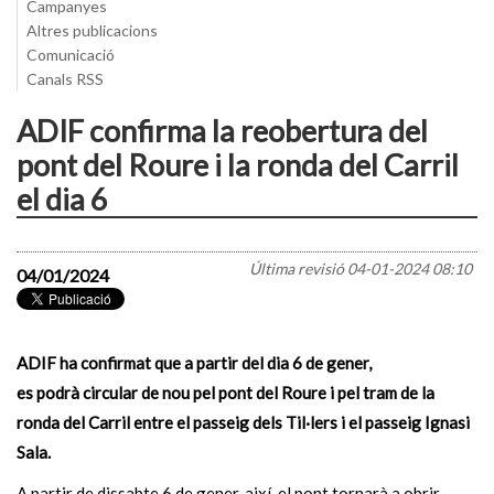
Campanyes
Altres publicacions
Comunicació
Canals RSS
ADIF confirma la reobertura del
pont del Roure i la ronda del Carril
el dia 6
Última revisió
04-01-2024 08:10
04/01/2024
ADIF ha confirmat que a partir del dia 6 de gener,
es podrà circular de nou pel pont del Roure i pel tram de la
ronda del Carril entre el passeig dels Til·lers i el passeig Ignasi
Sala.
A partir de dissabte 6 de gener, així, el pont tornarà a obrir-