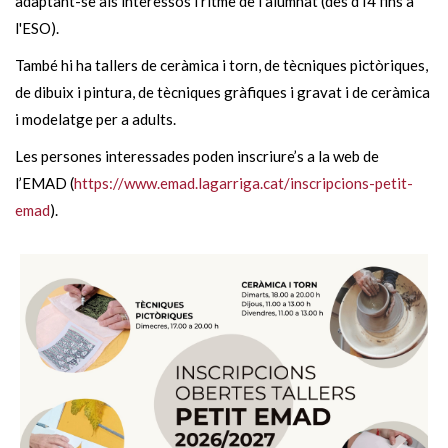
adaptant-se als interessos i ritme de l’alumnat (des d'I4 fins a
l'ESO).
També hi ha tallers de ceràmica i torn, de tècniques pictòriques,
de dibuix i pintura, de tècniques gràfiques i gravat i de ceràmica
i modelatge per a adults.
Les persones interessades poden inscriure’s a la web de
l’EMAD (
https://www.emad.lagarriga.cat/inscripcions-petit-
emad
).