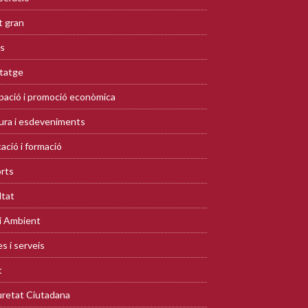
 gran
s
tatge
ació i promoció econòmica
ura i esdeveniments
ació i formació
rts
ltat
i Ambient
s i serveis
t
retat Ciutadana