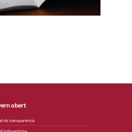
ern obert
al de transparència
ll Infoparticipa