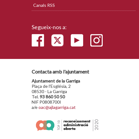
Canals RSS
Segueix-nos a:
Contacta amb l'ajuntament
Ajuntament de la Garriga
Plaça de l'Església, 2
08530 - La Garriga
Tel.
93 860 50 50
NIF P0808700I
a/e
oac@ajlagarriga.cat