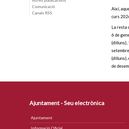
Altres publicacions
Comunicació
Així, aqu
Canals RSS
curs 202
La resta 
6 de gene
(dilluns),
setembre 
(dilluns)
de desemb
Ajuntament - Seu electrònica
Ajuntament
Informació Oficial