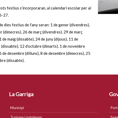
ests festius s’incorporaran, al calendari escolar per al
6-27.
de dies festius de l'any seran: 1 de gener (divendres),
r (dimecres), 26 de març (divendres), 29 de març
 1 de maig (dissabte), 24 de juny (dijous), 11 de
(dissabte), 12 d’octubre (dimarts), 1 de novembre
, 6 de desembre (dilluns), 8 de desembre (dimecres), 25
re (dissabte).
La Garriga
Gov
Municipi
Port
Turisme i patrimoni
Sege