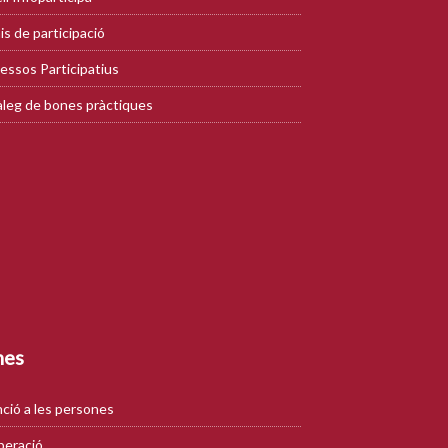
is de participació
essos Participatius
leg de bones pràctiques
mes
ció a les persones
eració