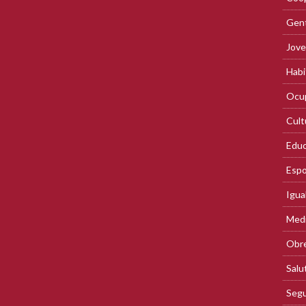
Gent
Jove
Habi
Ocup
Cult
Educ
Espo
Igua
Med
Obre
Salu
Segu