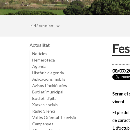
Inici
/
Actualitat
Fes
Actualitat
Notícies
Hemeroteca
Agenda
08/07/2
Històric d'agenda
Aplicacions mòbils
Avisos i incidències
Butlletí municipal
Seran el 
Butlletí digital
vinent.
Xarxes socials
Ràdio Silenci
El ple de
Vallès Oriental Televisió
de caràct
Campanyes
1 d'octub