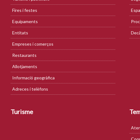
Fires i festes
Espa
Equipaments
Proc
Entitats
Decà
Empreses i comerços
Restaurants
Allotjaments
Informació geogràfica
Adreces i telèfons
Turisme
Te
Aten
Coop