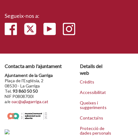
Segueix-nos a:
Contacta amb l'ajuntament
Detalls del
web
Ajuntament de la Garriga
Plaça de l'Església, 2
Crèdits
08530 - La Garriga
Tel.
93 860 50 50
Accessibilitat
NIF P0808700I
a/e
oac@ajlagarriga.cat
Queixes i
suggeriments
Contacta'ns
Protecció de
dades personals