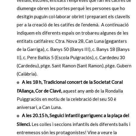
veïnals, escoles, entitats i empreses que fan les catifes de
diumenge obren les portes perquè les persones que ho
desitgin puguin col·laborar obrint i preparant els clavells
per a la creació de les catifes de l’endemà. A continuació
indiquem els diferents espais on trobareu algunes de les
entitats catifaires: Ctra. Nova 28, Can Luna (geganters
de la Garriga), c. Banys 50 (Banys III), c. Banys 18 (Banys
II), c. Pere Ballús 5 (Escola Puigraciós), c. Cardedeu 30
(Cardedeu), ptge. Sant Ramon (Sant Ramon), ptge. Gubern
(Calàbria).
A les 18 h, Tradicional concert de la Societat Coral
l'Aliança, Cor de Clavé,
aquest any amb de la Rondalla
Puiggraciós en motiu de la celebració del seu 50 è
aniversari, a Can Luna.
A les 20.15 h, Seguici infantil garriguenc a la plaça del
Silenci.
Les colles i seccions infantils dels diferents balls i
entremesos són les protagonistes! Vine a veure la