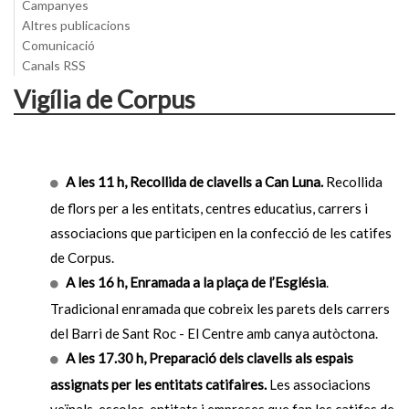
Campanyes
Altres publicacions
Comunicació
Canals RSS
Vigília de Corpus
A les 11 h, Recollida de clavells a Can Luna.
Recollida
de flors per a les entitats, centres educatius, carrers i
associacions que participen en la confecció de les catifes
de Corpus.
A les 16 h, Enramada a la plaça de l’Església
.
Tradicional enramada que cobreix les parets dels carrers
del Barri de Sant Roc - El Centre amb canya autòctona.
A les 17.30 h, Preparació dels clavells als espais
assignats per les entitats catifaires.
Les associacions