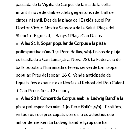
passada de la Vigília de Corpus de la mà de la colla
infantil i jove de diables, dels gegantons i del ball de
cintes infantil. Des de la plaça de l’Església, pel Pg.
Doctor Vich, c. Nostra Senyora de la Salut, Plaça del
Silenci, c. Figueral, c. Banys i Plaça Can Dachs.
A les 21 h, Sopar popular de Corpus a la pista
poliesportiva núm. 1 (c. Pere Ballús, s/n).
En cas de pluja
es trasllada a Can Luna (ctra. Nova 28). La Federació de
balls populars l'Enramada ofereix servei de bar i sopar
popular. Preu del sopar: 16 €. Venda anticipada de
tiquets fins exhaurir existències al Rebost del Pou Calent
i Can Perris fins al 2 de juny.
A les 23 h Concert de Corpus amb la ‘Ludwig Band’ a la
pista poliesportiva núm. 1 (c. Pere Ballús, s/n).
Prolífics,
virtuosos i despreocupats són els tres adjectius que
millor defineixen La Ludwig Band, el grup que ha