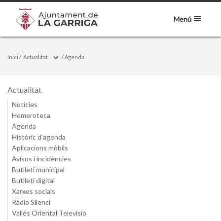
Menú
Inici
/
Actualitat
/
Agenda
Actualitat
Notícies
Hemeroteca
Agenda
Històric d'agenda
Aplicacions mòbils
Avisos i incidències
Butlletí municipal
Butlletí digital
Xarxes socials
Ràdio Silenci
Vallès Oriental Televisió