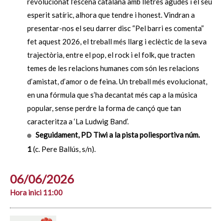
revolucionat l’escena catalana amb lletres agudes i el seu
esperit satíric, alhora que tendre i honest. Vindran a
presentar-nos el seu darrer disc “Pel barri es comenta”
fet aquest 2026, el treball més llarg i eclèctic de la seva
trajectòria, entre el pop, el rock i el folk, que tracten
temes de les relacions humanes com són les relacions
d’amistat, d’amor o de feina. Un treball més evolucionat,
en una fórmula que s’ha decantat més cap a la música
popular, sense perdre la forma de cançó que tan
caracteritza a ‘La Ludwig Band’.
Seguidament, PD Tiwi a la pista poliesportiva núm.
1
(c. Pere Ballús, s/n).
06/06/2026
Hora inici 11:00