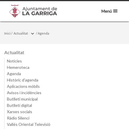
Menú
Inici
/
Actualitat
/
Agenda
Actualitat
Notícies
Hemeroteca
Agenda
Històric d'agenda
Aplicacions mòbils
Avisos i incidències
Butlletí municipal
Butlletí digital
Xarxes socials
Ràdio Silenci
Vallès Oriental Televisió