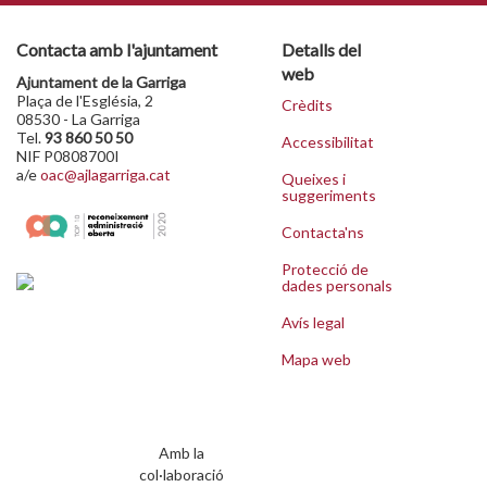
Contacta amb l'ajuntament
Detalls del
web
Ajuntament de la Garriga
Plaça de l'Església, 2
Crèdits
08530 - La Garriga
Tel.
93 860 50 50
Accessibilitat
NIF P0808700I
a/e
oac@ajlagarriga.cat
Queixes i
suggeriments
Contacta'ns
Protecció de
dades personals
Avís legal
Mapa web
Amb la
col·laboració