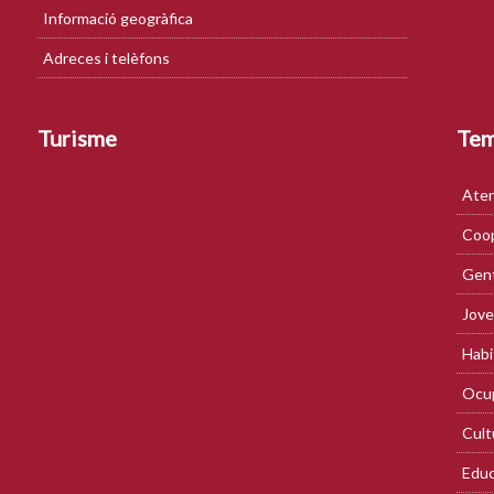
Informació geogràfica
Adreces i telèfons
Turisme
Te
Aten
Coop
Gent
Jove
Habi
Ocup
Cult
Educ