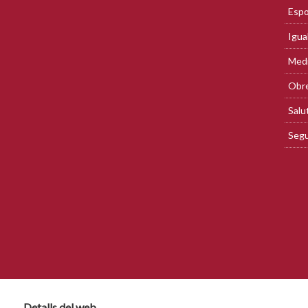
Espo
Igua
Med
Obre
Salu
Segu
Detalls del web