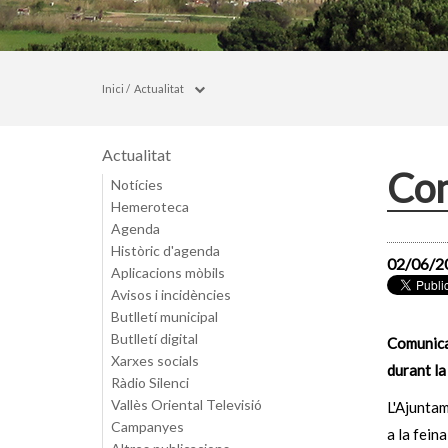
Inici
/
Actualitat
Actualitat
Com
Notícies
Hemeroteca
Agenda
Històric d'agenda
02/06/2
Aplicacions mòbils
Avisos i incidències
Butlletí municipal
Butlletí digital
Comunicat
Xarxes socials
durant la
Ràdio Silenci
Vallès Oriental Televisió
L'Ajuntam
Campanyes
a la fein