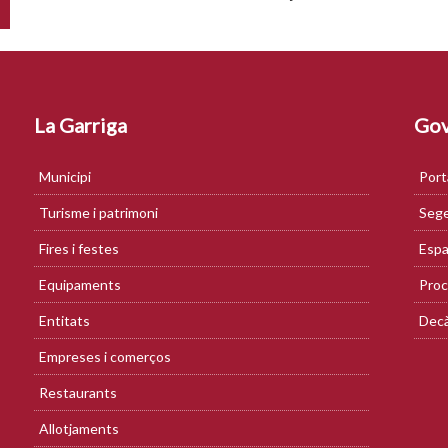
La Garriga
Gov
Municipi
Port
Turisme i patrimoni
Sege
Fires i festes
Espa
Equipaments
Proc
Entitats
Decà
Empreses i comerços
Restaurants
Allotjaments