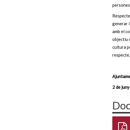
persones 
Respecte
generar i
amb el co
objectiu 
cultura p
respecte,
Ajuntame
2 de jun
Doc