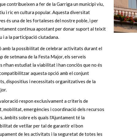
que contribueixen a fer de la Garriga un municipi viu,
tiu i ric en cultura popular. Aquesta diversitat
ives és una de les fortaleses del nostre poble, i per
untament continua apostant per donar suport al teixit
u i a la participació ciutadana.
ó amb la possibilitat de celebrar activitats durant el
p de setmana de la Festa Major, els serveis
s n'han estudiat la viabilitat i han conclòs que no és
compatibilitzar aquesta opció amb el conjunt
ats, dispositius i necessitats organitzatives de la
jor.
aloració respon exclusivament a criteris de
, mobilitat, emergències i coordinació dels recursos
s, àmbits sobre els quals l'Ajuntament té la
ilitat de vetllar per tal de garantir el bon
pament de les activitats i la seguretat de totes les