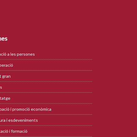
mes
ció a les persones
eració
 gran
s
tatge
ació i promoció econòmica
ura i esdeveniments
ació i formació