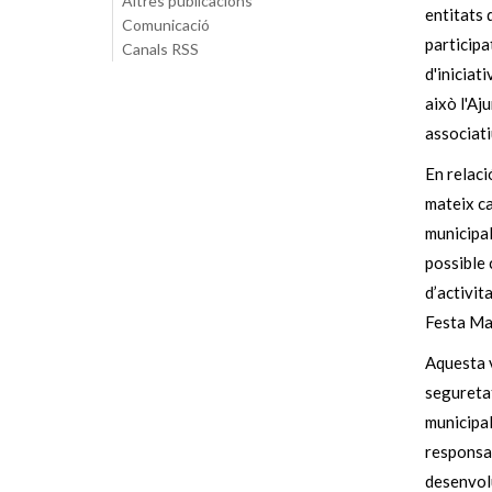
Altres publicacions
entitats 
Comunicació
participa
Canals RSS
d'iniciat
això l'Aj
associati
En relaci
mateix ca
municipal
possible 
d’activit
Festa Ma
Aquesta v
seguretat
municipal
responsab
desenvolu