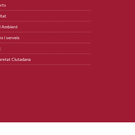
rts
ltat
i Ambient
s i serveis
t
retat Ciutadana