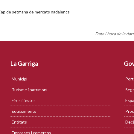
ap de setmana de mercats nadalencs
Data i hora de la dar
La Garriga
Gov
Municipi
Port
Turisme i patrimoni
Sege
Fires i festes
Espa
Equipaments
Proc
Entitats
Decà
Empreses i comerços