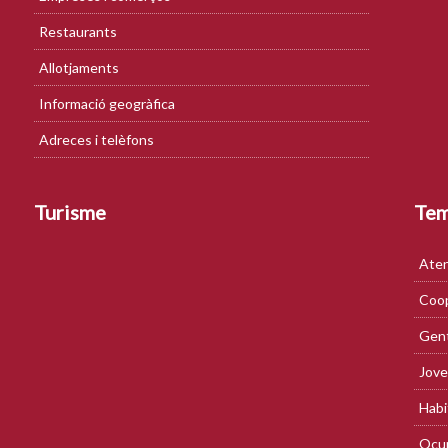
Restaurants
Allotjaments
Informació geogràfica
Adreces i telèfons
Turisme
Te
Aten
Coop
Gent
Jove
Habi
Ocup