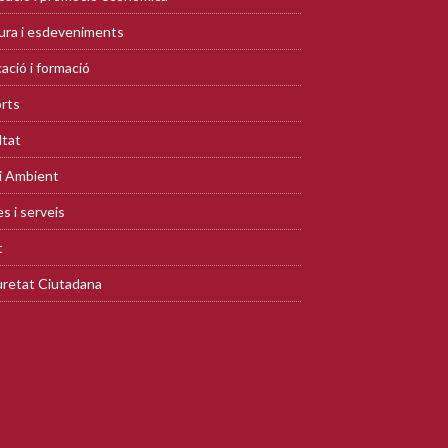
ura i esdeveniments
ació i formació
rts
ltat
i Ambient
s i serveis
t
retat Ciutadana