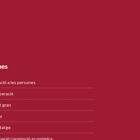
mes
ció a les persones
eració
 gran
s
tatge
ació i promoció econòmica