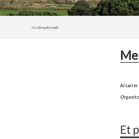
Inici
breadcrumb
Mer
Al carrer
Organitza
Et 