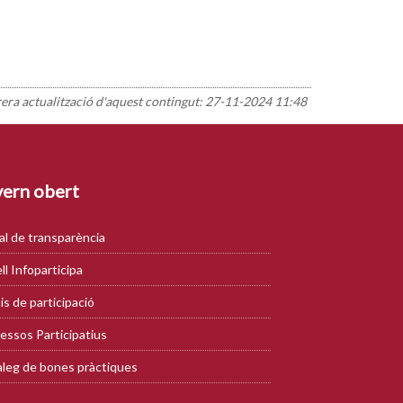
rera actualització d'aquest contingut:
27-11-2024 11:48
ern obert
al de transparència
ll Infoparticipa
is de participació
essos Participatius
leg de bones pràctiques