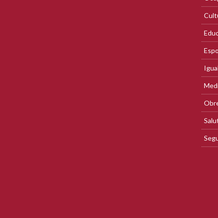
Cult
Educ
Espo
Igua
Med
Obre
Salu
Segu