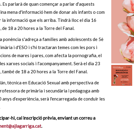
. Es parlarà de quan començar a parlar d'aquests
ina mena d'informació hem de donar als infants o com
 la informació que els arriba. Tindrà lloc el dia 16
, de 18 a 20 hores a la Torre del Fanal.
a ponència s'adreça a famílies amb adolescents de 5è
rimària i d'ESO i s'hi tractaran temes com les pors i
ions de mares i pares, com afecta la pornografia, el
les xarxes socials i l'acompanyament. Serà el dia 23
, també de 18 a 20 hores a la Torre del Fanal.
án, tècnica en Educació Sexual amb perspectiva de
rofessora de primària i secundària i pedagoga amb
 anys d’experiència, serà l'encarregada de conduir les
.
cipar-hi, cal inscripció prèvia, enviant un correu a
ent@ajlagarriga.cat
.