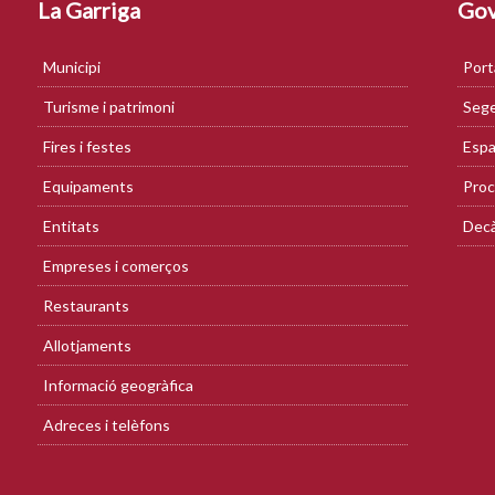
La Garriga
Gov
Municipi
Port
Turisme i patrimoni
Sege
Fires i festes
Espa
Equipaments
Proc
Entitats
Decà
Empreses i comerços
Restaurants
Allotjaments
Informació geogràfica
Adreces i telèfons