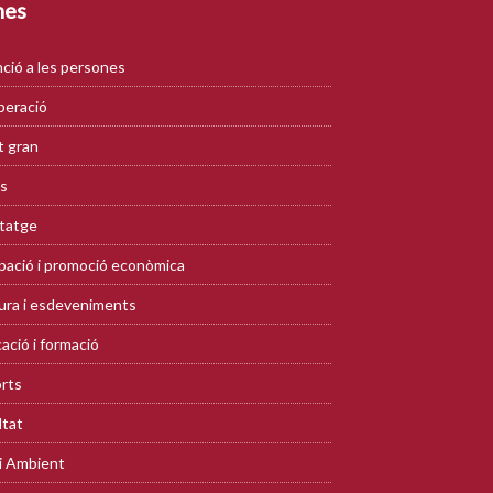
mes
ció a les persones
eració
 gran
s
tatge
ació i promoció econòmica
ura i esdeveniments
ació i formació
rts
ltat
i Ambient