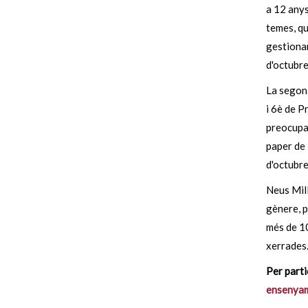
a 12 anys
temes, qu
gestionar
d'octubre
La segon
i 6è de P
preocupac
paper de 
d'octubre
Neus Mill
gènere, p
més de 10
xerrades
Per parti
ensenyam