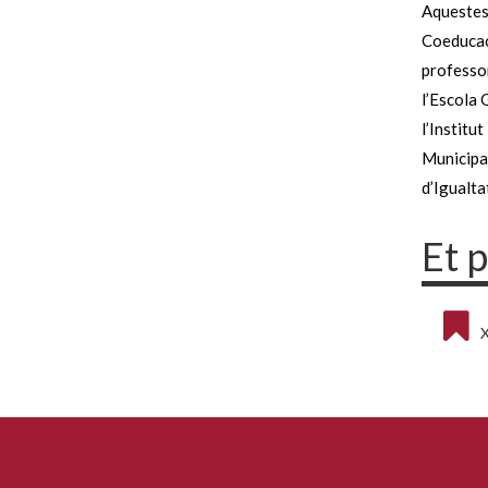
Aquestes
Coeducaci
professor
l’Escola 
l’Institu
Municipal
d’Igualta
Et 
X