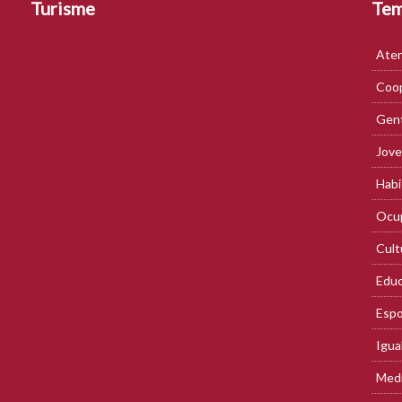
Turisme
Te
Aten
Coop
Gent
Jove
Habi
Ocup
Cult
Educ
Espo
Igua
Med