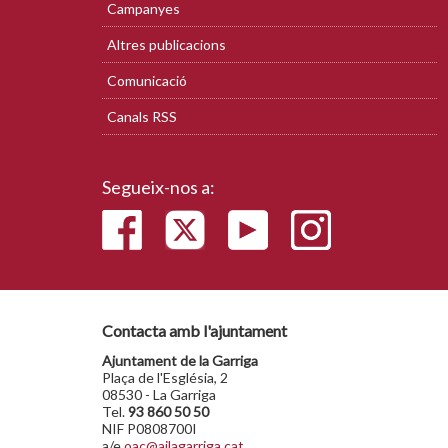
Campanyes
Altres publicacions
Comunicació
Canals RSS
Segueix-nos a:
Contacta amb l'ajuntament
Ajuntament de la Garriga
Plaça de l'Església, 2
08530 - La Garriga
Tel.
93 860 50 50
NIF P0808700I
a/e
oac@ajlagarriga.cat