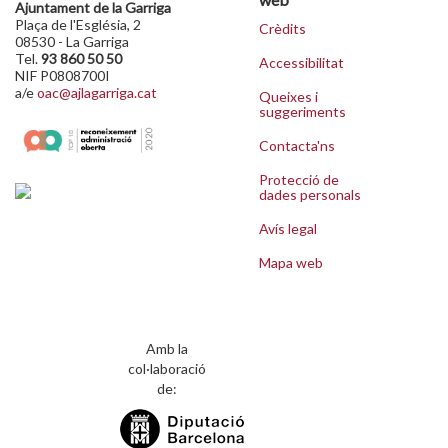
Ajuntament de la Garriga
Plaça de l'Església, 2
Crèdits
08530 - La Garriga
Tel.
93 860 50 50
Accessibilitat
NIF P0808700I
a/e
oac@ajlagarriga.cat
Queixes i
suggeriments
Contacta'ns
Protecció de
dades personals
Avís legal
Mapa web
Amb la
col·laboració
de: