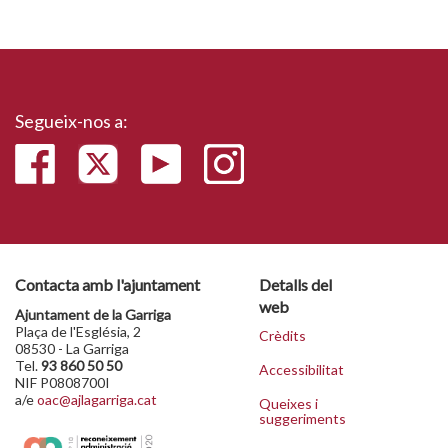
Segueix-nos a:
Contacta amb l'ajuntament
Detalls del
web
Ajuntament de la Garriga
Plaça de l'Església, 2
Crèdits
08530 - La Garriga
Tel.
93 860 50 50
Accessibilitat
NIF P0808700I
a/e
oac@ajlagarriga.cat
Queixes i
suggeriments