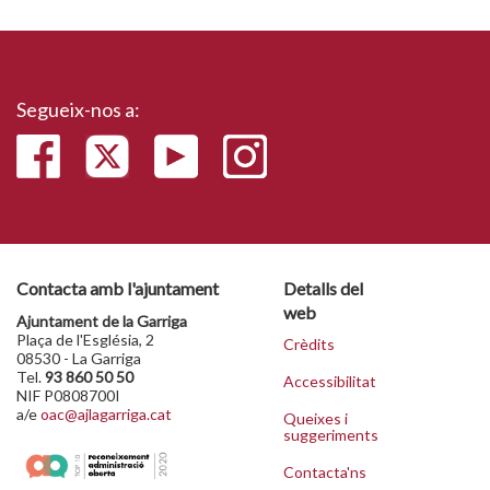
Segueix-nos a:
Contacta amb l'ajuntament
Detalls del
web
Ajuntament de la Garriga
Plaça de l'Església, 2
Crèdits
08530 - La Garriga
Tel.
93 860 50 50
Accessibilitat
NIF P0808700I
a/e
oac@ajlagarriga.cat
Queixes i
suggeriments
Contacta'ns