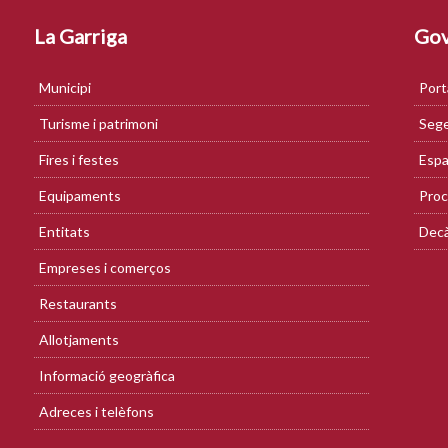
La Garriga
Gov
Municipi
Port
Turisme i patrimoni
Sege
Fires i festes
Espa
Equipaments
Proc
Entitats
Decà
Empreses i comerços
Restaurants
Allotjaments
Informació geogràfica
Adreces i telèfons