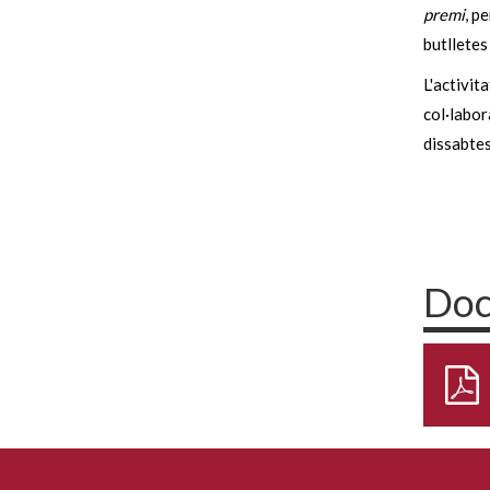
premi
, p
butlletes
L'activit
col·labor
dissabtes
Doc