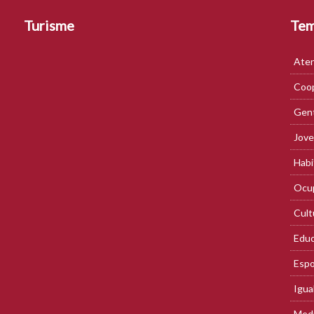
Turisme
Te
Aten
Coop
Gent
Jove
Habi
Ocup
Cult
Educ
Espo
Igua
Med