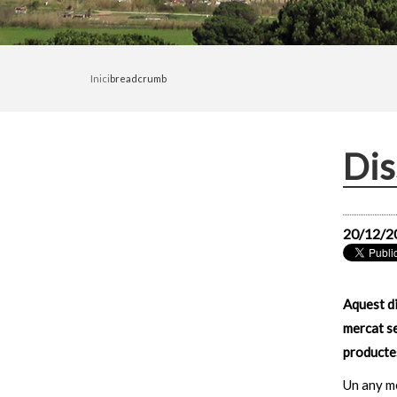
Inici
breadcrumb
Dis
20/12/2
Aquest d
mercat se
producte
Un any mé