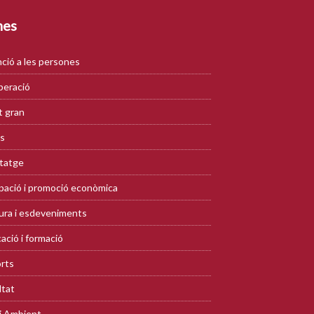
mes
ció a les persones
eració
 gran
s
tatge
ació i promoció econòmica
ura i esdeveniments
ació i formació
rts
ltat
i Ambient