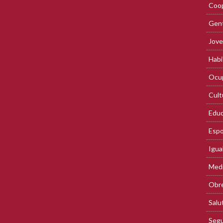
Coop
Gent
Jove
Habi
Ocup
Cult
Educ
Espo
Igua
Med
Obre
Salu
Segu