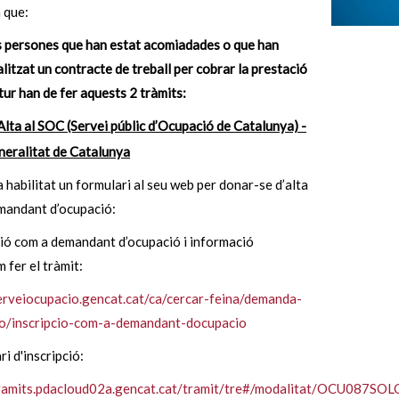
 que:
 persones que han estat acomiadades o que han
alitzat un contracte de treball per cobrar la prestació
tur han de fer aquests 2 tràmits:
Alta al SOC (Servei públic d’Ocupació de Catalunya) -
eralitat de Catalunya
 habilitat un formulari al seu web per donar-se d’alta
mandant d’ocupació:
ció com a demandant d’ocupació i informació
 fer el tràmit:
serveiocupacio.gencat.cat/ca/cercar-feina/demanda-
o/inscripcio-com-a-demandant-docupacio
ri d'inscripció:
tramits.pdacloud02a.gencat.cat/tramit/tre#/modalitat/OCU087SOL