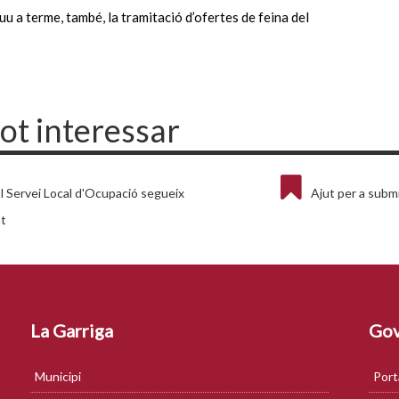
uu a terme, també, la tramitació d’ofertes de feina del
pot interessar
l Servei Local d'Ocupació segueix
Ajut per a subm
nt
La Garriga
Gov
Municipi
Port