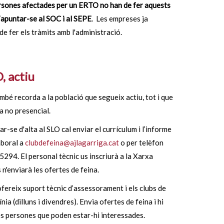
ersones afectades
per un ERTO no han de fer aquests
’apuntar-se al SOC i al SEPE
. Les empreses ja
de fer els tràmits amb l'administració.
, actiu
mbé recorda a la població que segueix actiu, tot i que
 no presencial.
ar-se d'alta al SLO cal enviar el currículum i l’informe
aboral a
clubdefeina@ajlagarriga.cat
o per telèfon
294. El personal tècnic us inscriurà a la Xarxa
s n'enviarà les ofertes de feina.
ofereix suport tècnic d’assessorament i els clubs de
ínia (dilluns i divendres). Envia ofertes de feina i hi
es persones que poden estar-hi interessades.