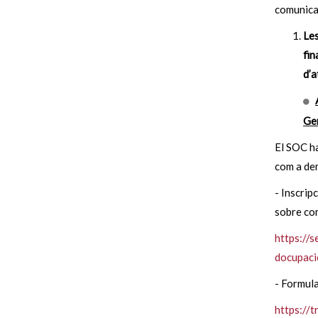
comunica
Les
fin
d’a
Gen
El SOC ha
com a de
- Inscrip
sobre com
https://
docupaci
- Formula
https://