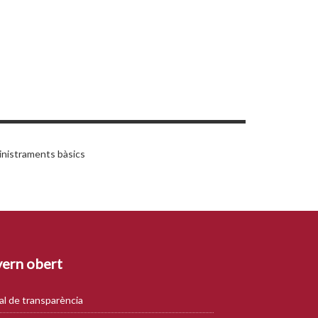
inistraments bàsics
ern obert
al de transparència