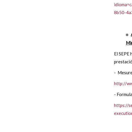
idioma=
8b50-4a
Min
El SEPE h
prestació
- Mesure
http://
- Formula
https://
executi