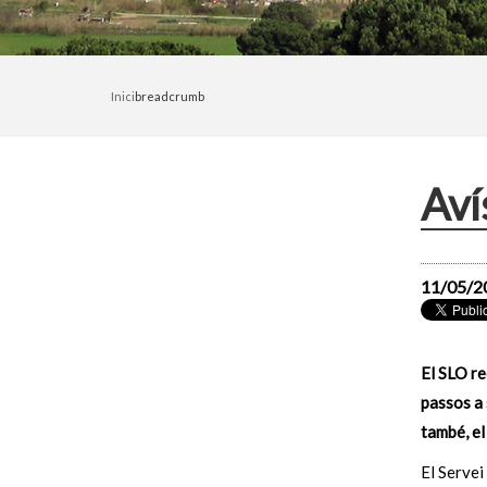
Inici
breadcrumb
Aví
11/05/2
El SLO re
passos a 
també, el
El Servei