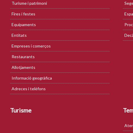
Turisme i patrimoni
Sege
Fires i festes
Espa
Equipaments
Proc
Entitats
Decà
Empreses i comerços
Restaurants
Allotjaments
Informació geogràfica
Adreces i telèfons
Turisme
Te
Aten