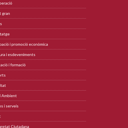
eració
 gran
s
tatge
ació i promoció econòmica
ura i esdeveniments
ació i formació
rts
ltat
i Ambient
s i serveis
t
retat Ciutadana