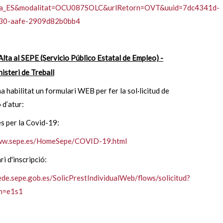
ca_ES&modalitat=OCU087SOLC&urlRetorn=OVT&uuid=7dc4341d-
30-aafe-2909d82b0bb4
Alta al SEPE (Servicio Público Estatal de Empleo) -
isteri de Treball
a habilitat un formulari WEB per fer la sol·licitud de
 d’atur:
s per la Covid-19:
www.sepe.es/HomeSepe/COVID-19.html
ri d'inscripció:
sede.sepe.gob.es/SolicPrestIndividualWeb/flows/solicitud?
on=e1s1