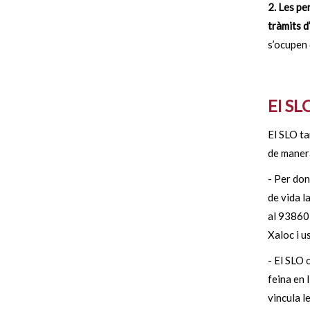
2. Les p
tràmits d
s’ocupen 
El SLO
El SLO ta
de manera
- Per don
de vida l
al 938605
Xaloc i u
- El SLO 
feina en l
vincula l