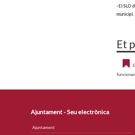
-El SLO d
municipi.
Et 
E
funciona
Ajuntament - Seu electrònica
Ajuntament