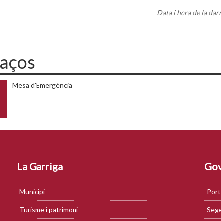
Data i hora de la dar
laços
Mesa d'Emergència
La Garriga
Gov
Municipi
Port
Turisme i patrimoni
Sege