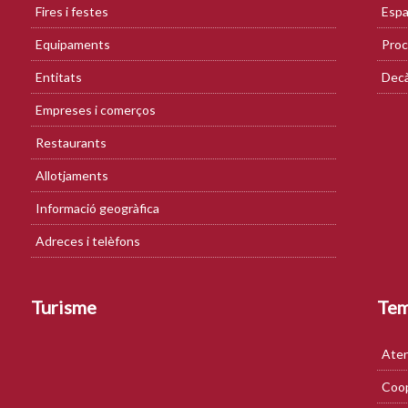
Fires i festes
Espa
Equipaments
Proc
Entitats
Decà
Empreses i comerços
Restaurants
Allotjaments
Informació geogràfica
Adreces i telèfons
Turisme
Te
Aten
Coop