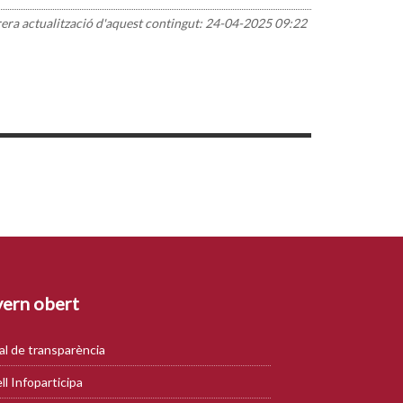
rera actualització d'aquest contingut:
24-04-2025 09:22
ern obert
al de transparència
ll Infoparticipa