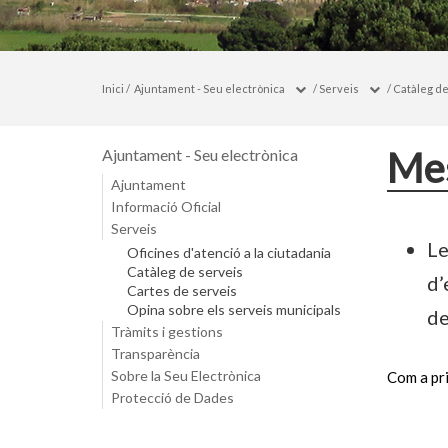
Inici
/
Ajuntament - Seu electrònica
/
Serveis
/
Catàleg de
Mes
Ajuntament - Seu electrònica
Ajuntament
Informació Oficial
Serveis
Le
Oficines d'atenció a la ciutadania
Catàleg de serveis
d’
Cartes de serveis
Opina sobre els serveis municipals
de
Tràmits i gestions
Transparència
Sobre la Seu Electrònica
Com a pri
Protecció de Dades