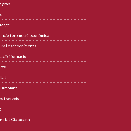
 gran
s
tatge
ació i promoció econòmica
ura i esdeveniments
ació i formació
rts
ltat
i Ambient
s i serveis
t
retat Ciutadana