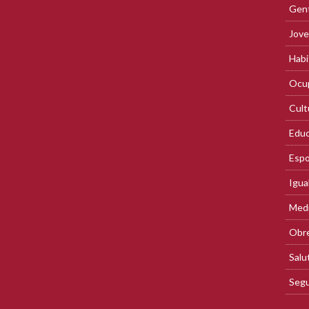
Gent
Jove
Habi
Ocup
Cult
Educ
Espo
Igua
Med
Obre
Salu
Segu