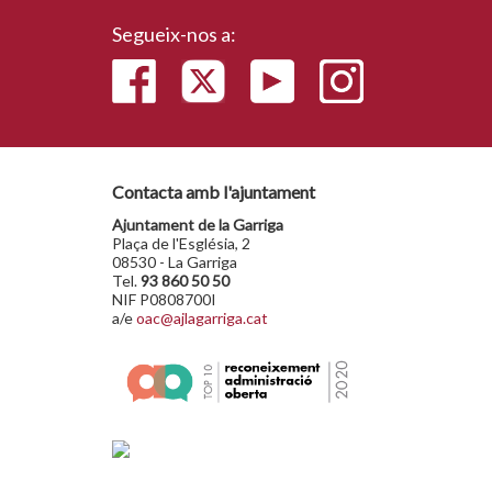
Segueix-nos a:
Contacta amb l'ajuntament
Ajuntament de la Garriga
Plaça de l'Església, 2
08530 - La Garriga
Tel.
93 860 50 50
NIF P0808700I
a/e
oac@ajlagarriga.cat