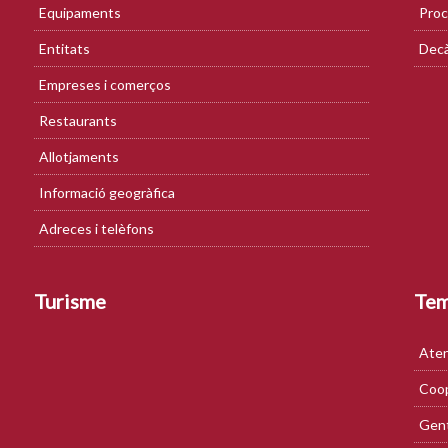
Equipaments
Proc
Entitats
Decà
Empreses i comerços
Restaurants
Allotjaments
Informació geogràfica
Adreces i telèfons
Turisme
Te
Aten
Coop
Gent