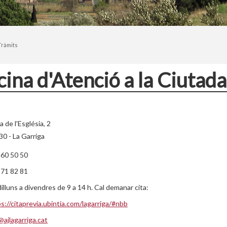
Tràmits
cina d'Atenció a la Ciutad
a de l'Església, 2
0 - La Garriga
860 50 50
871 82 81
illuns a divendres de 9 a 14 h. Cal demanar cita:
s://citaprevia.ubintia.com/lagarriga/#nbb
ajlagarriga.cat