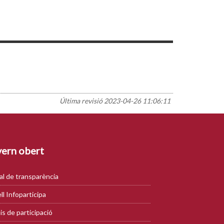
Última revisió
2023-04-26 11:06:11
ern obert
al de transparència
ll Infoparticipa
is de participació