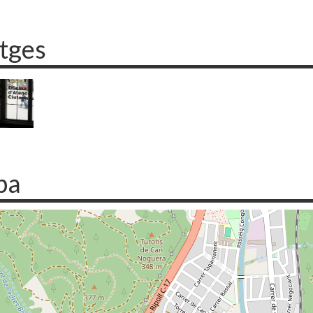
tges
pa