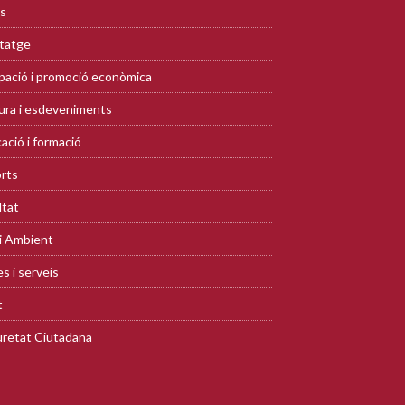
s
tatge
ació i promoció econòmica
ura i esdeveniments
ació i formació
rts
ltat
i Ambient
s i serveis
t
retat Ciutadana