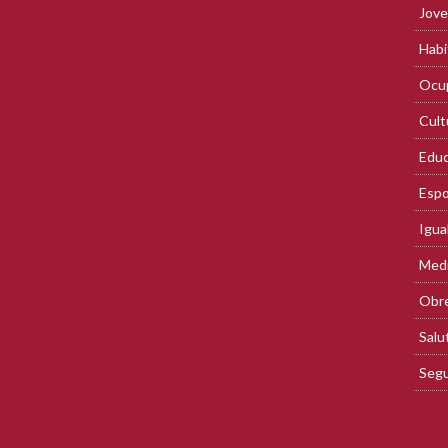
Jove
Habi
Ocup
Cult
Educ
Espo
Igua
Med
Obre
Salu
Segu