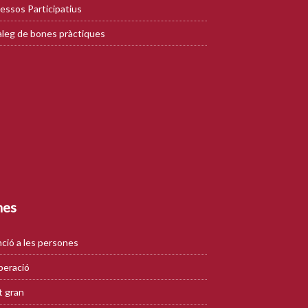
essos Participatius
leg de bones pràctiques
mes
ció a les persones
eració
 gran