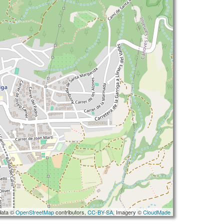
data ©
OpenStreetMap
contributors,
CC-BY-SA
, Imagery ©
CloudMade