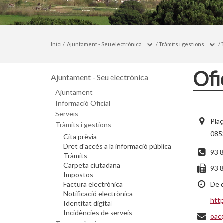
Inici
/
Ajuntament - Seu electrònica
/
Tràmits i gestions
/
Ofi
Ajuntament - Seu electrònica
Ajuntament
Informació Oficial
Serveis
Plaç
Tràmits i gestions
0853
Cita prèvia
Dret d'accés a la informació pública
93 
Tràmits
Carpeta ciutadana
93 
Impostos
Factura electrònica
De d
Notificació electrònica
http
Identitat digital
Incidències de serveis
oac@