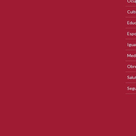
Ocup
Cult
Educ
Espo
Igua
Med
Obre
Salu
Segu