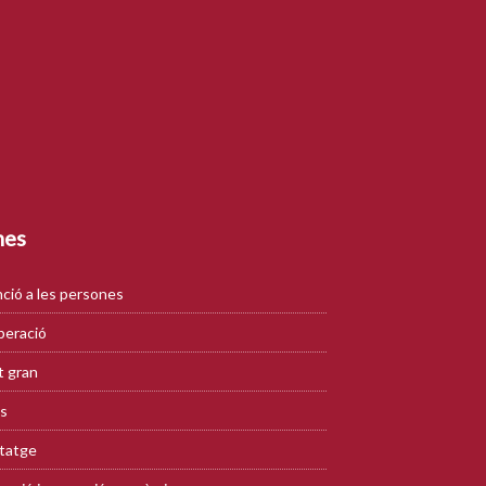
mes
ció a les persones
eració
 gran
s
tatge