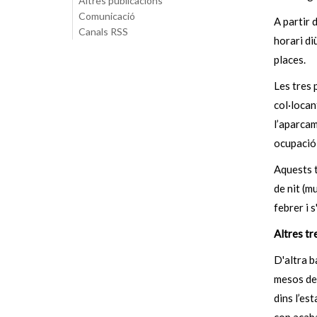
Altres publicacions
Comunicació
A partir 
Canals RSS
horari di
places.
Les tres 
col·locan
l’aparcam
ocupació 
Aquests t
de nit (m
febrer i s
Altres tre
D'altra b
mesos de 
dins l’es