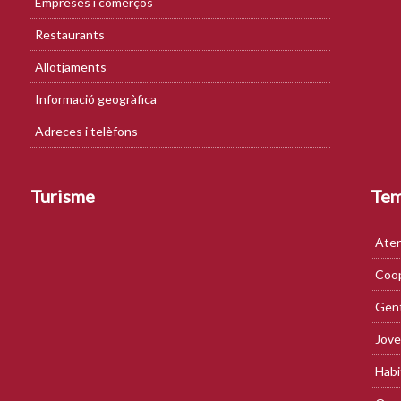
Empreses i comerços
Restaurants
Allotjaments
Informació geogràfica
Adreces i telèfons
Turisme
Te
Aten
Coop
Gent
Jove
Habi