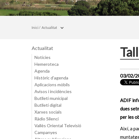
Inici
/
Actualitat
Tal
Actualitat
Notícies
Hemeroteca
Agenda
03/02/2
Històric d'agenda
Aplicacions mòbils
Avisos i incidències
Butlletí municipal
ADIF info
Butlletí digital
dues setm
Xarxes socials
per les o
Ràdio Silenci
Vallès Oriental Televisió
Així, a p
Campanyes
muntatge 