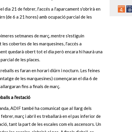
del dia 21 de febrer, l'accés a l'aparcament s'obrirà en
ürn (de 6 a 21 hores) amb ocupació parcial de les
pimeres setmanes de març, mentre s'estiguin
t les cobertes de les marquesines, l'accés a
ent quedarà obert tot el dia però encara hi haurà una
parcial de les places.
reballs es faran en horari diürn i nocturn. Les feines
untatge de les marquesines) començaran el dia 6 de
'allargaran fins a finals de març.
balls a l'estació
anda, ADIF també ha comunicat que al llarg dels
febrer, març i abril es treballarà en el pas inferior de
tació, tant la part de les escales com els ascensors. Un