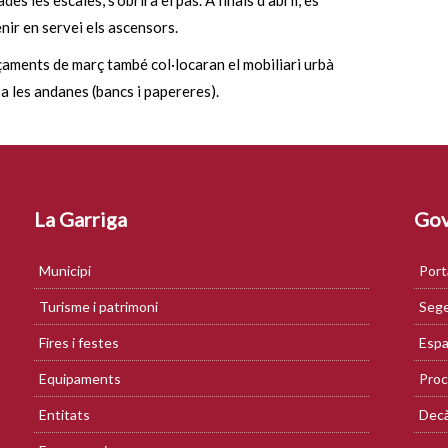
es les escales, s'obrirà el pas. A finals d'abril, es
nir en servei els ascensors.
aments de març també col·locaran el mobiliari urbà
 a les andanes (bancs i papereres).
La Garriga
Gov
Municipi
Port
Turisme i patrimoni
Sege
Fires i festes
Espa
Equipaments
Proc
Entitats
Decà