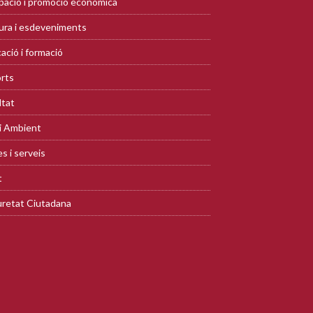
ació i promoció econòmica
ura i esdeveniments
ació i formació
rts
ltat
i Ambient
s i serveis
t
retat Ciutadana