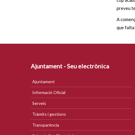
cop acabad
preveu te
A començ
que falta
Ajuntament - Seu electrònica
Ajuntament
Informació Oficial
Serveis
Tràmits i gestions
Transparència